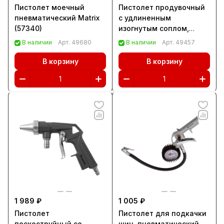
Пистолет моечный
Пистолет продувочный
пневматический Matrix
с удлиненным
(57340)
изогнутым соплом,
пневматический, 270
В наличии
Арт.
49680
В наличии
Арт.
49457
мм Matrix (57334)
В корзину
В корзину
1 989 ₽
1 005 ₽
Пистолет
Пистолет для подкачки
пескоструйный со
шин, пневматический