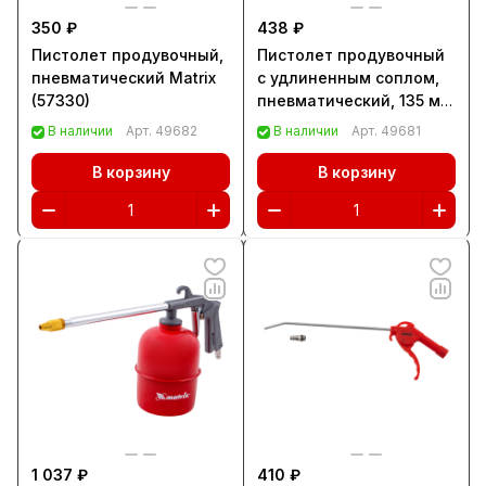
350 ₽
438 ₽
Пистолет продувочный,
Пистолет продувочный
пневматический Matrix
с удлиненным соплом,
(57330)
пневматический, 135 мм
Matrix (57332)
В наличии
Арт.
49682
В наличии
Арт.
49681
В корзину
В корзину
1 037 ₽
410 ₽