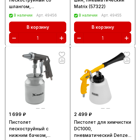
шлангом,
Matrix (57322)
пневматический Matrix
В наличии
Арт.
49456
В наличии
Арт.
49455
(57328)
В корзину
В корзину
1 699 ₽
2 499 ₽
Пистолет
Пистолет для химчистки
пескоструйный с
DC1000,
нижним бачком,
пневматический Denzel