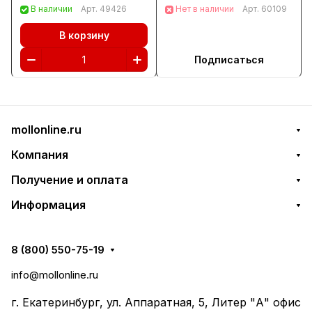
пневматический Matrix
(57331)
В наличии
Арт.
49426
Нет в наличии
Арт.
60109
(57326)
В корзину
Подписаться
mollonline.ru
Компания
Получение и оплата
Информация
8 (800) 550-75-19
info@mollonline.ru
г. Екатеринбург, ул. Аппаратная, 5, Литер "А" офис