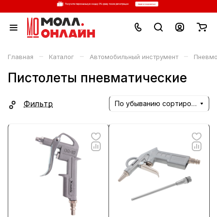
–
–
–
Главная
Каталог
Автомобильный инструмент
Пневмо
Пистолеты пневматические
Фильтр
По убыванию сортировки