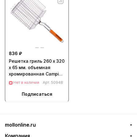
836 ₽
Решетка гриль 260 х 320
х 65 мм. объемная
хромированная Camping
Palisad (69554)
Нет в наличии
Арт.
50948
Подписаться
mollonline.ru
Компания