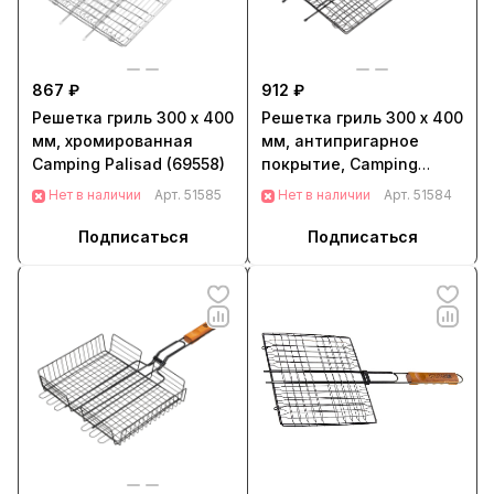
867 ₽
912 ₽
Решетка гриль 300 х 400
Решетка гриль 300 х 400
мм, хромированная
мм, антипригарное
Camping Palisad (69558)
покрытие, Camping
Palisad (69560)
Нет в наличии
Арт.
51585
Нет в наличии
Арт.
51584
Подписаться
Подписаться