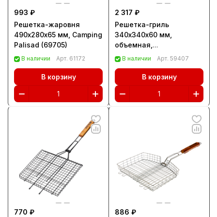
993 ₽
2 317 ₽
Решетка-жаровня
Решетка-гриль
490х280х65 мм, Camping
340х340х60 мм,
Palisad (69705)
объемная,
нержавеющая сталь,
В наличии
Арт.
61172
В наличии
Арт.
59407
Camping Palisad (69647)
В корзину
В корзину
770 ₽
886 ₽