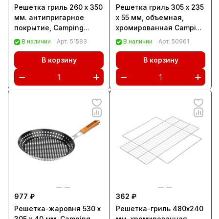
Решетка гриль 260 х 350
Решетка гриль 305 х 235
мм. антипригарное
х 55 мм, объемная,
покрытие, Camping
хромированная Camping
Palisad (69556)
Palisad (69559)
В наличии
Арт.
51583
В наличии
Арт.
50961
В корзину
В корзину
977 ₽
362 ₽
Решетка-жаровня 530 х
Решетка-гриль 480х240
305 х 40 мм, Camping
мм, хромированная,