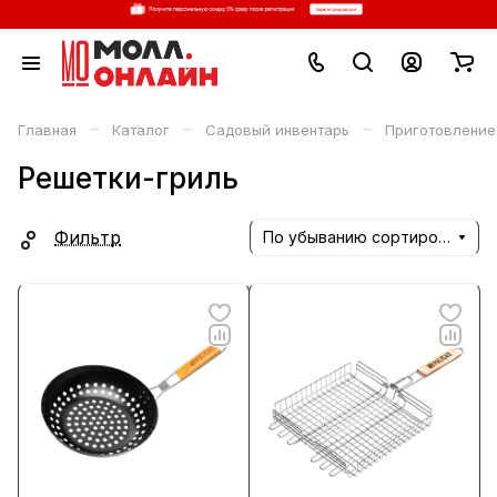
–
–
–
Главная
Каталог
Садовый инвентарь
Приготовление
Решетки-гриль
Фильтр
По убыванию сортировки