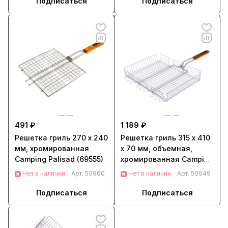
Подписаться
Подписаться
491 ₽
1 189 ₽
Решетка гриль 270 х 240
Решетка гриль 315 х 410
мм, хромированная
х 70 мм, объемная,
Camping Palisad (69555)
хромированная Camping
Palisad (69562)
Нет в наличии
Арт.
50960
Нет в наличии
Арт.
50949
Подписаться
Подписаться