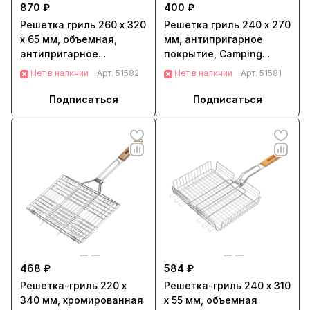
870 ₽
400 ₽
Решетка гриль 260 х 320
Решетка гриль 240 х 270
х 65 мм, объемная,
мм, антипригарное
антипригарное
покрытие, Camping
покрытие, Camping
Palisad (69550)
Нет в наличии
Арт.
51582
Нет в наличии
Арт.
51581
Palisad (69552)
Подписаться
Подписаться
468 ₽
584 ₽
Решетка-гриль 220 х
Решетка-гриль 240 х 310
340 мм, хромированная
х 55 мм, объемная