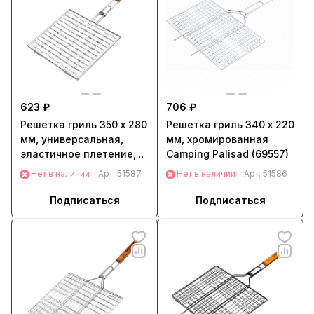
623 ₽
706 ₽
Решетка гриль 350 х 280
Решетка гриль 340 х 220
мм, универсальная,
мм, хромированная
эластичное плетение,
Camping Palisad (69557)
хромированная Camping
Нет в наличии
Арт.
51587
Нет в наличии
Арт.
51586
Palisad (69551)
Подписаться
Подписаться