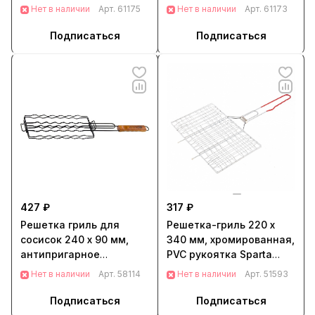
Camping Palisad (69690)
Camping Palisad (69704)
Нет в наличии
Арт.
61175
Нет в наличии
Арт.
61173
Подписаться
Подписаться
427 ₽
317 ₽
Решетка гриль для
Решетка-гриль 220 x
сосисок 240 х 90 мм,
340 мм, хромированная,
антипригарное
PVC рукоятка Sparta
покрытие, Camping
(69636)
Нет в наличии
Арт.
58114
Нет в наличии
Арт.
51593
Palisad (69566)
Подписаться
Подписаться