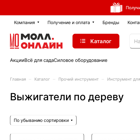
Компания
Получение и оплата
Бренды
Конта
Каталог
Акции
Всё для сада
Силовое оборудование
–
–
–
Главная
Каталог
Прочий инструмент
Инструмент для
Выжигатели по дереву
По убыванию сортировки