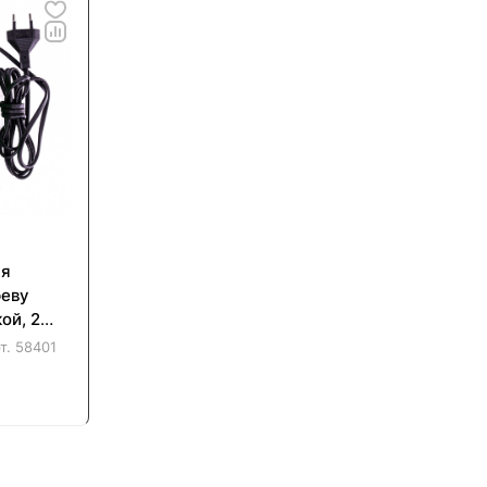
ля
реву
ой, 2
екте
т.
58401