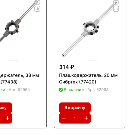
314 ₽
ержатель, 38 мм
Плашкодержатель, 20 мм
 (77438)
Сибртех (77420)
чии
Арт.
52964
В наличии
Арт.
52963
ину
В корзину