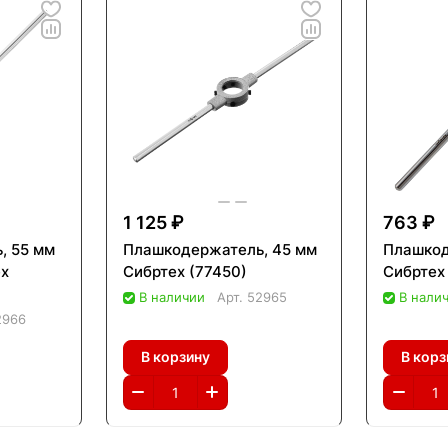
1 125 ₽
763 ₽
, 55 мм
Плашкодержатель, 45 мм
Плашкод
ех
Сибртех (77450)
Сибртех
В наличии
Арт.
52965
В нали
2966
В корзину
В корз