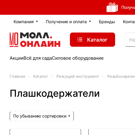
Компания
Получение и оплата
Бренды
Конта
Каталог
Акции
Всё для сада
Силовое оборудование
–
–
–
Главная
Каталог
Режущий инструмент
Резьбонарезн
Плашкодержатели
По убыванию сортировки