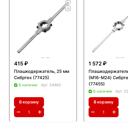
415 ₽
1 572 ₽
Плашкодержатель, 25 мм
Плашкодержатель
Сибртех (77425)
(М16-M24) Сибрт
(77455)
В наличии
Арт.
54460
В наличии
Арт.
5
В корзину
В корзину