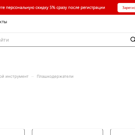
кты
–
ой инструмент
Плашкодержатели