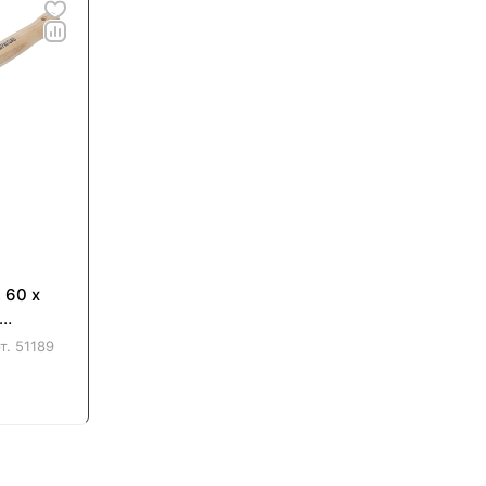
 60 х
тка,
т.
51189
62315)