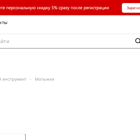
кты
–
й инструмент
Мотыжки