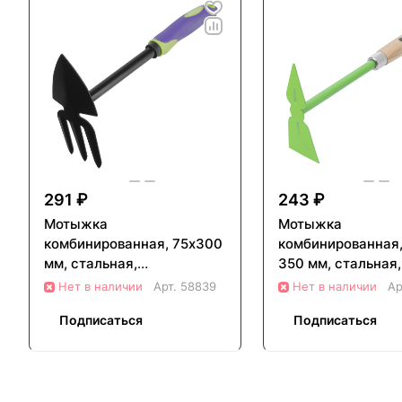
291 ₽
243 ₽
Мотыжка
Мотыжка
комбинированная, 75х300
комбинированная,
мм, стальная,
350 мм, стальная,
обрезиненная
деревянная рукоя
Нет в наличии
Арт.
58839
Нет в наличии
Ар
эргономичная рукоятка,
Classic, Palisad (
Подписаться
Подписаться
LSR1, Palisad (62062)