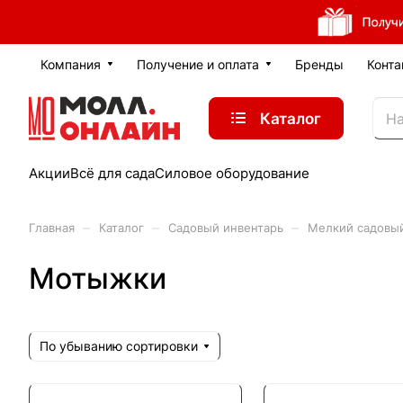
Компания
Получение и оплата
Бренды
Конта
Каталог
Акции
Всё для сада
Силовое оборудование
–
–
–
Главная
Каталог
Садовый инвентарь
Мелкий садовы
Мотыжки
По убыванию сортировки