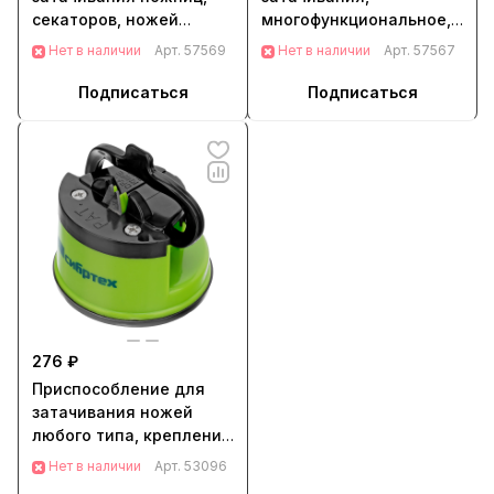
секаторов, ножей
многофункциональное,
Сибртех (79111)
6 в 1 Matrix (79103)
Нет в наличии
Арт.
57569
Нет в наличии
Арт.
57567
Подписаться
Подписаться
276 ₽
Приспособление для
затачивания ножей
любого типа, крепление
на присоске Сибртех
Нет в наличии
Арт.
53096
(79112)