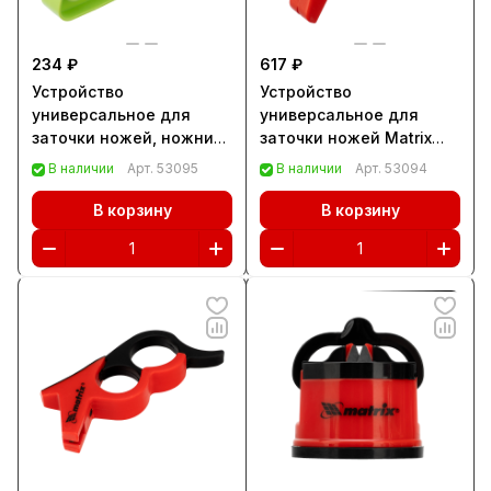
234 ₽
617 ₽
Устройство
Устройство
универсальное для
универсальное для
заточки ножей, ножниц
заточки ножей Matrix
Сибртех (79122)
(79100)
В наличии
Арт.
53095
В наличии
Арт.
53094
В корзину
В корзину