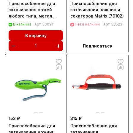
Приспособление для
Приспособление для
затачивания ножей
затачивания ножниц и
любого типа, метал.
секаторов Matrix (79102)
направляющая,
В наличии
Арт.
53091
Нет в наличии
Арт.
58523
крепление на присоске
Matrix (79104)
В корзину
Подписаться
152 ₽
315 ₽
Приспособление для
Приспособление для
затачивания ножниц,
затачивания,