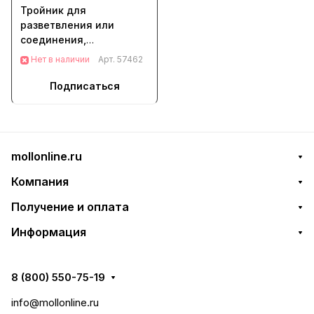
Тройник для
разветвления или
соединения,
штуцерный, латунный
Нет в наличии
Арт.
57462
Palisad (66568)
Подписаться
mollonline.ru
Компания
Получение и оплата
Информация
8 (800) 550-75-19
info@mollonline.ru