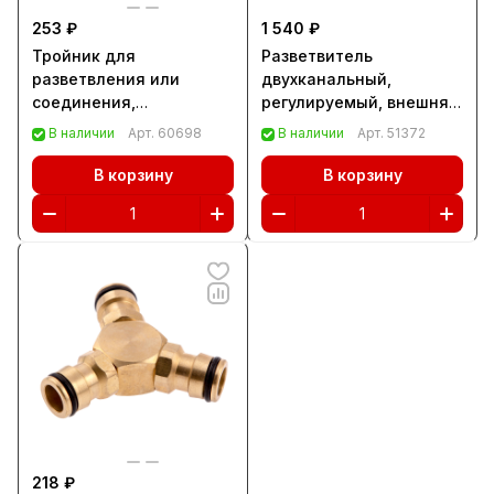
253 ₽
1 540 ₽
Тройник для
Разветвитель
разветвления или
двухканальный,
соединения,
регулируемый, внешняя
штуцерный, латунный
и внутренняя резьба
В наличии
Арт.
60698
В наличии
Арт.
51372
Palisad (665688)
3/4, латунный Palisad
(66523)
В корзину
В корзину
218 ₽