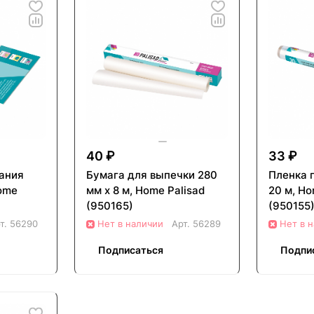
40 ₽
33 ₽
ания
Бумага для выпечки 280
Пленка 
Home
мм x 8 м, Home Palisad
20 м, Ho
(950165)
(950155
т.
56290
Нет в наличии
Арт.
56289
Нет в 
Подписаться
Подпи