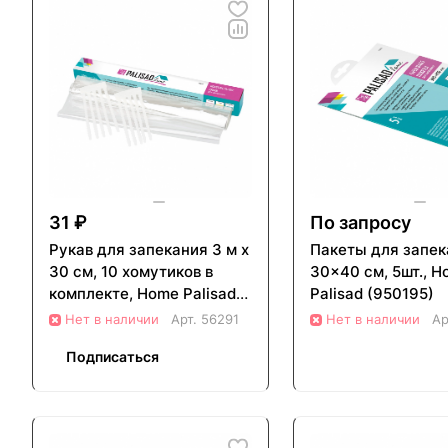
31 ₽
По запросу
Рукав для запекания 3 м x
Пакеты для запек
30 см, 10 хомутиков в
30x40 см, 5шт., 
комплекте, Home Palisad
Palisad (950195)
(950205)
Нет в наличии
Арт.
56291
Нет в наличии
Ар
Подписаться