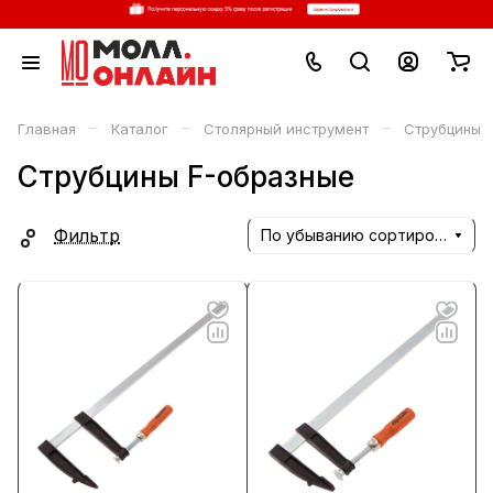
–
–
–
Главная
Каталог
Столярный инструмент
Струбцины
Струбцины F-образные
Фильтр
По убыванию сортировки