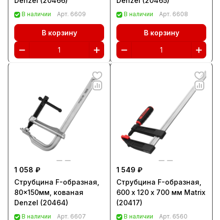
Denzel (20466)
Denzel (20465)
В наличии
Арт.
6609
В наличии
Арт.
6608
В корзину
В корзину
1 058 ₽
1 549 ₽
Струбцина F-образная,
Струбцина F-образная,
80x150мм, кованая
600 х 120 х 700 мм Matrix
Denzel (20464)
(20417)
В наличии
Арт.
6607
В наличии
Арт.
6560