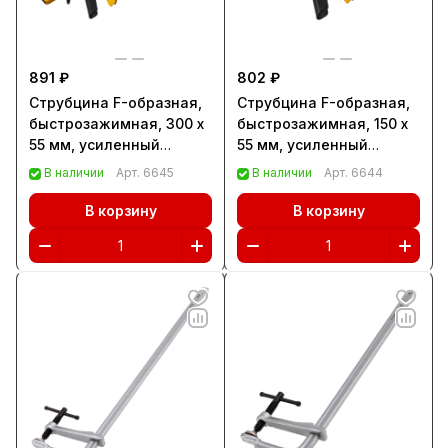
891 ₽
802 ₽
Струбцина F-образная,
Струбцина F-образная,
быстрозажимная, 300 х
быстрозажимная, 150 х
55 мм, усиленный
55 мм, усиленный
нейлоновый корпус
нейлоновый корпус
В наличии
Арт.
6645
В наличии
Арт.
6644
Denzel (20502)
Denzel (20501)
В корзину
В корзину