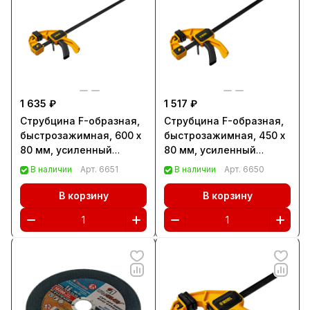
1 635 ₽
1 517 ₽
Струбцина F-образная,
Струбцина F-образная,
быстрозажимная, 600 х
быстрозажимная, 450 х
80 мм, усиленный
80 мм, усиленный
нейлоновый корпус
нейлоновый корпус
В наличии
Арт.
6651
В наличии
Арт.
6650
Denzel (20508)
Denzel (20507)
В корзину
В корзину