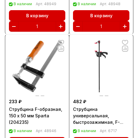
В наличии
Арт.
48949
В наличии
Арт.
48948
В корзину
В корзину
233 ₽
482 ₽
Струбцина F-образная,
Струбцина
150 х 50 мм Sparta
универсальная,
(204235)
быстрозажимная, F-
образная, 450 х 565 х 45
В наличии
Арт.
48946
В наличии
Арт.
6717
мм, пластиковый корпус