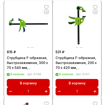
615 ₽
531 ₽
Струбцина F-образная,
Струбцина F-образная,
быстрозажимная, 300 х
быстрозажимная, 200 х
70 х 540 мм,
70 х 420 мм,
пластиковый корпус,
пластиковый корпус,
В наличии
Арт.
6708
В наличии
Арт.
6707
фиксатор,
фиксатор,
двухкомпонентная
двухкомпонентная
В корзину
В корзину
рукоятка Сибртех
рукоятка Сибртех
(20565)
(20564)