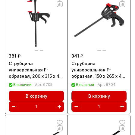
381 ₽
341 ₽
Струбцина
Струбцина
универсальная F-
универсальная F-
образная, 200 х 315 х 45
образная, 150 х 265 х 45
мм, пластмассовый
мм, пластмассовый
В наличии
Арт.
6705
В наличии
Арт.
6704
корпус Matrix (20562)
корпус Matrix (20561)
В корзину
В корзину