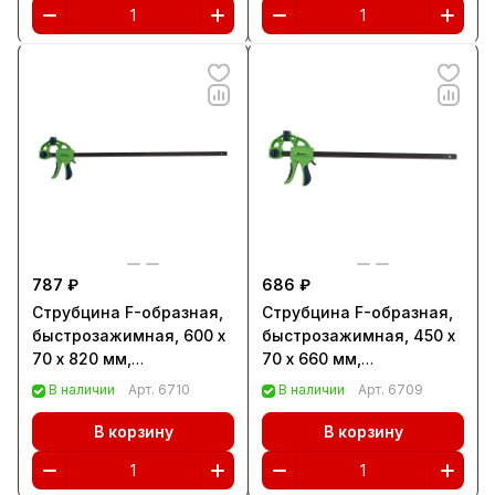
(20568)
787 ₽
686 ₽
Струбцина F-образная,
Струбцина F-образная,
быстрозажимная, 600 х
быстрозажимная, 450 х
70 х 820 мм,
70 х 660 мм,
пластиковый корпус,
пластиковый корпус,
В наличии
Арт.
6710
В наличии
Арт.
6709
фиксатор,
фиксатор,
двухкомпонентная
двухкомпонентная
В корзину
В корзину
рукоятка Сибртех
рукоятка Сибртех
(20567)
(20566)