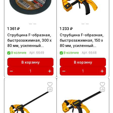
1 361 ₽
1 233 ₽
Струбцина F-образная,
Струбцина F-образная,
быстрозажимная, 300 х
быстрозажимная, 150 х
80 мм, усиленный
80 мм, усиленный
нейлоновый корпус
нейлоновый корпус
В наличии
Арт.
6649
В наличии
Арт.
6648
Denzel (20506)
Denzel (20505)
В корзину
В корзину