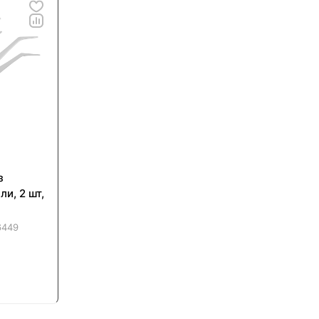
з
и, 2 шт,
6449