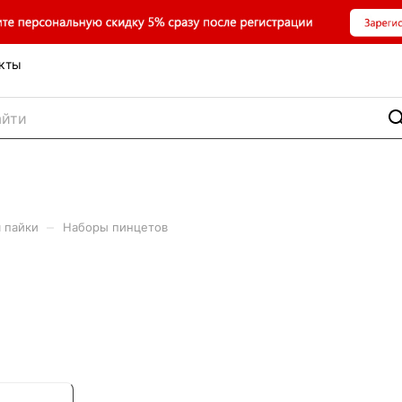
кты
–
 пайки
Наборы пинцетов