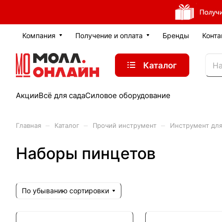
Компания
Получение и оплата
Бренды
Конта
Каталог
Акции
Всё для сада
Силовое оборудование
–
–
–
Главная
Каталог
Прочий инструмент
Инструмент для
Наборы пинцетов
По убыванию сортировки