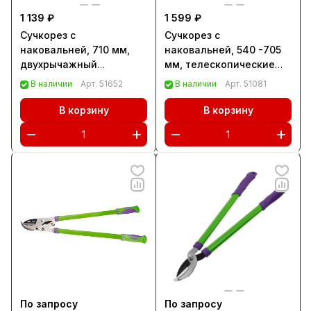
1 139 ₽
1 599 ₽
Сучкорез с
Сучкорез с
наковальней, 710 мм,
наковальней, 540 -705
двухрычажный
мм, телескопические
механизм,
стальные обрезиненные
В наличии
Арт.
51652
В наличии
Арт.
51081
двухкомпонентные
рукоятки, Palisad
рукоятки, Palisad
(60596)
В корзину
В корзину
(60520)
По запросу
По запросу