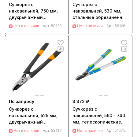
Сучкорез с
Сучкорез с
наковальней, 750 мм,
наковальней, 530 мм,
двухрычажный
стальные обрезиненные
механизм,
рукоятки, Palisad (60571)
Нет в наличии
Арт.
58129
Нет в наличии
Арт.
58128
двухкомпонентные
рукоятки, Palisad (60518)
По запросу
3 372 ₽
Сучкорез с
Сучкорез с
наковальней, 525 мм,
наковальней, 560 - 740
двухрычажный
мм, телескопические
механизм, нейлоновые
алюминиевые рукоятки,
Нет в наличии
Арт.
58127
Нет в наличии
Арт.
51079
рукоятки, Luxe, Palisad
Luxe, Palisad (60577)