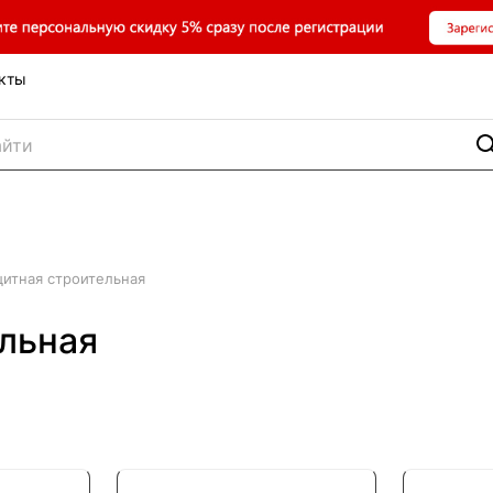
кты
щитная строительная
льная