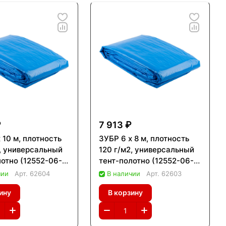
₽
7 913 ₽
 10 м, плотность
ЗУБР 6 х 8 м, плотность
2, универсальный
120 г/м2, универсальный
лотно (12552-06-
тент-полотно (12552-06-
08)
чии
Арт.
62604
В наличии
Арт.
62603
ину
В корзину