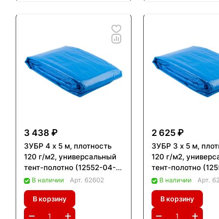
3 438 ₽
2 625 ₽
ЗУБР 4 х 5 м, плотность
ЗУБР 3 х 5 м, пло
120 г/м2, универсальный
120 г/м2, универ
тент-полотно (12552-04-
тент-полотно (12
05)
05)
В наличии
Арт.
62602
В наличии
Арт.
6
В корзину
В корзину