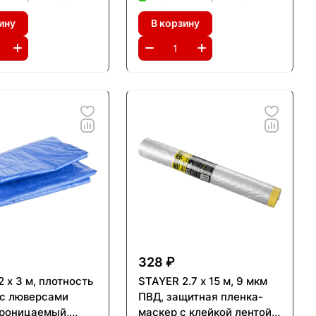
альный из тканого
универсальный из тканого
ину
В корзину
а, тент-полотно
полимера, тент-полотно
08-12)
(12560-06-10)
328 ₽
 х 3 м, плотность
STAYER 2.7 х 15 м, 9 мкм
, с люверсами
ПВД, защитная пленка-
роницаемый,
маскер с клейкой лентой