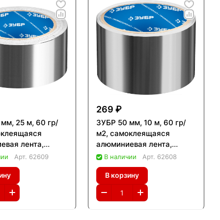
269 ₽
мм, 25 м, 60 гр/
ЗУБР 50 мм, 10 м, 60 гр/
оклеящаяся
м2, самоклеящаяся
евая лента,
алюминиевая лента,
ионал (12262-50-
Профессионал (12262-50-
чии
Арт.
62609
В наличии
Арт.
62608
10)
ину
В корзину