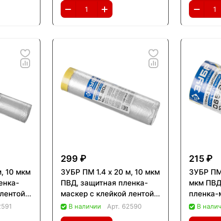
299 ₽
215 ₽
м, 10 мкм
ЗУБР ПМ 1.4 х 20 м, 10 мкм
ЗУБР ПМ 
енка-
ПВД, защитная пленка-
мкм ПВД
 лентой
маскер с клейкой лентой
пленка-
(12250-140-20)
лентой 
2591
В наличии
Арт.
62590
В нали