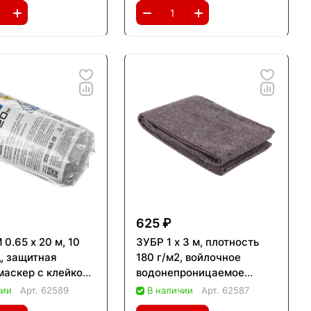
625 ₽
0.65 х 20 м, 10
ЗУБР 1 х 3 м, плотность
, защитная
180 г/м2, войлочное
маскер с клейкой
водонепроницаемое
(12250-065-20)
покрытие (12570-01-03)
чии
Арт.
62589
В наличии
Арт.
62587