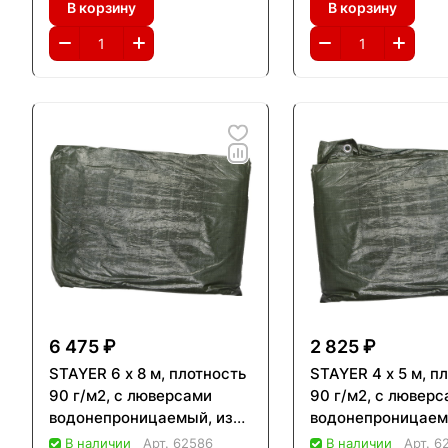
В корзину
В корзину
6 475 ₽
2 825 ₽
STAYER 6 х 8 м, плотность
STAYER 4 x 5 м, п
90 г/м2, с люверсами
90 г/м2, с лювер
водонепроницаемый, из
водонепроницаем
тканого полимера,
тканого полимера
В наличии
Арт.
62586
В наличии
Арт.
6