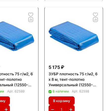
₽
5 175 ₽
тность 75 г/м2, 6
ЗУБР плотность 75 г/м2, 6
тент-полотно
х 8 м, тент-полотно
альный (12550-
Универсальный (12550-
06-08)
чии
Арт.
62599
В наличии
Арт.
62598
ину
В корзину