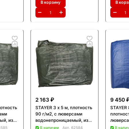
В корзину
В корз
2 163 ₽
9 450 
лотность
STAYER 3 х 5 м, плотность
STAYER 8
сами
90 г/м2, с люверсами
плотност
ый, из
водонепроницаемый, из
люверс
,
тканого полимера,
водонеп
2585
В наличии
Арт.
62584
В нали