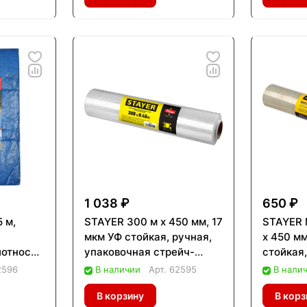
1 038 ₽
650 ₽
5 м,
STAYER 300 м х 450 мм, 17
STAYER 
мкм УФ стойкая, ручная,
х 450 мм
лотность
упаковочная стрейч-
стойкая,
пленка, MASTER (12611)
упаково
2596
В наличии
Арт.
62595
В нали
пленка 
В корзину
В корз