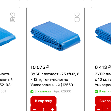
10 075 ₽
6 413 
тность
ЗУБР плотность 75 г/м2, 8
ЗУБР пло
сальный
х 12 м, тент-полотно
х 10 м, 
552-03-
Универсальный (12550-
Универс
08-12)
06-10)
2601
В наличии
Арт.
62600
В нали
В корзину
В корз