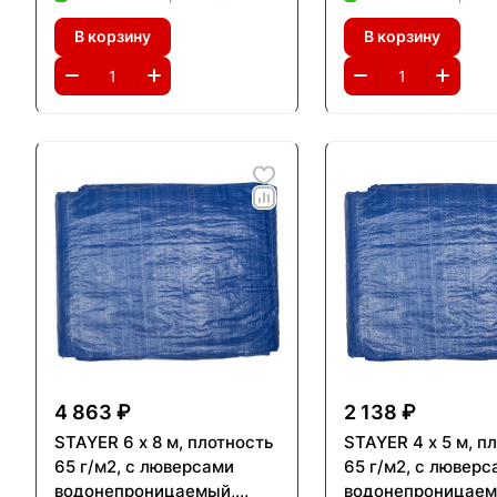
универсальный, тент-
универсальный, т
В корзину
В корзину
полотно, Professional
полотно, Professio
(12562-06-08)
(12562-04-05)
4 863 ₽
2 138 ₽
STAYER 6 х 8 м, плотность
STAYER 4 х 5 м, п
65 г/м2, с люверсами
65 г/м2, с люверс
водонепроницаемый,
водонепроницаем