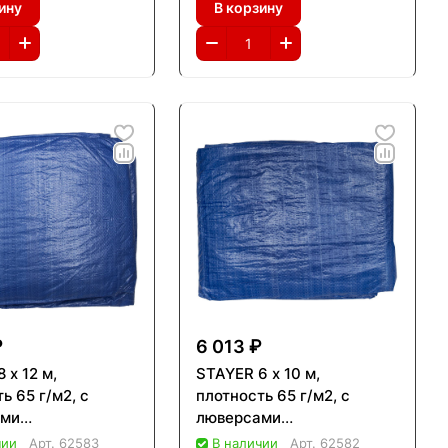
ину
В корзину
₽
6 013 ₽
 х 12 м,
STAYER 6 х 10 м,
ь 65 г/м2, с
плотность 65 г/м2, с
ами
люверсами
роницаемый,
водонепроницаемый,
чии
Арт.
62583
В наличии
Арт.
62582