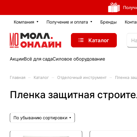
Компания
Получение и оплата
Бренды
Конта
Каталог
Акции
Всё для сада
Силовое оборудование
–
–
–
Главная
Каталог
Отделочный инструмент
Пленка за
Пленка защитная строите
По убыванию сортировки