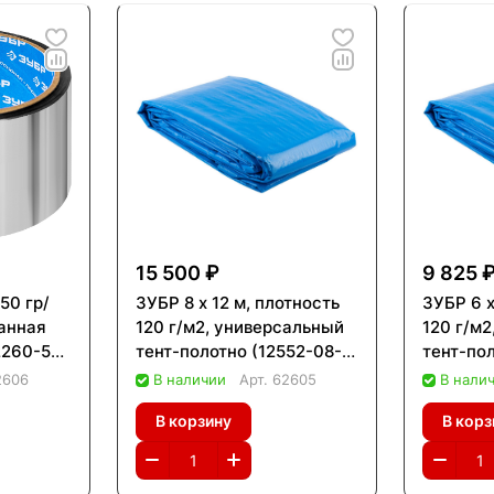
15 500 ₽
9 825 
50 гр/
ЗУБР 8 х 12 м, плотность
ЗУБР 6 х
анная
120 г/м2, универсальный
120 г/м
2260-50-
тент-полотно (12552-08-
тент-по
12)
10)
2606
В наличии
Арт.
62605
В нали
В корзину
В корз