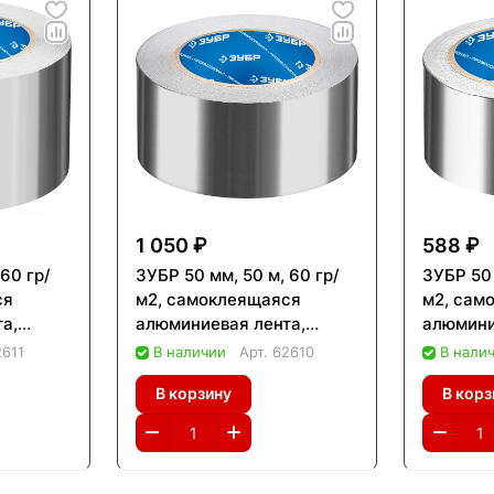
1 050 ₽
588 ₽
60 гр/
ЗУБР 50 мм, 50 м, 60 гр/
ЗУБР 50 
ся
м2, самоклеящаяся
м2, сам
а,
алюминиевая лента,
алюмини
262-75-
Профессионал (12262-50-
Професс
2611
В наличии
Арт.
62610
В нали
50)
25)
В корзину
В корз