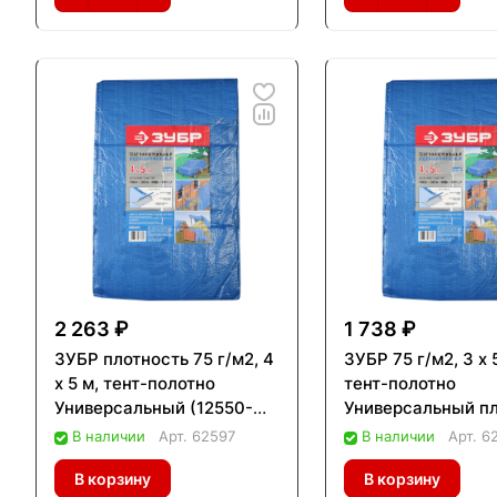
2 263 ₽
1 738 ₽
ЗУБР плотность 75 г/м2, 4
ЗУБР 75 г/м2, 3 х 
х 5 м, тент-полотно
тент-полотно
Универсальный (12550-
Универсальный п
04-05)
(12550-03-05)
В наличии
Арт.
62597
В наличии
Арт.
6
В корзину
В корзину