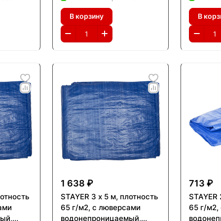
ент-
универсальный, тент-
универс
В корзину
В корз
nal
полотно, Professional
полимер
(12562-03-05)
(12560-
1 638 ₽
713 ₽
лотность
STAYER 3 х 5 м, плотность
STAYER 2
ами
65 г/м2, с люверсами
65 г/м2
ый,
водонепроницаемый,
водонеп