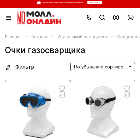
–
–
–
Главная
Каталог
Отделочный инструмент
Средства 
Очки газосварщика
Фильтр
По убыванию сортировки