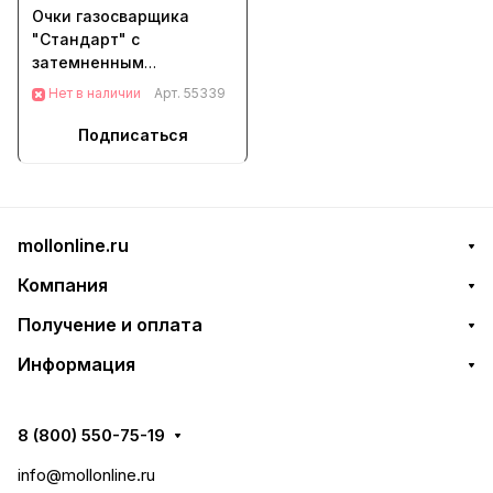
Очки газосварщика
"Стандарт" с
затемненным
минеральным стеклом
Нет в наличии
Арт.
55339
Сибртех (89153)
Подписаться
mollonline.ru
Компания
Получение и оплата
Информация
8 (800) 550-75-19
info@mollonline.ru