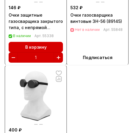
146 ₽
532 ₽
Очки защитные
Очки газосварщика
газосварщика закрытого
винтовые ЗН-56 (89145)
типа, с непрямой
Нет в наличии
Арт.
55848
вентиляцией,
В наличии
Арт.
55338
поликарбонат Сибртех
(89149)
В корзину
Подписаться
400 ₽