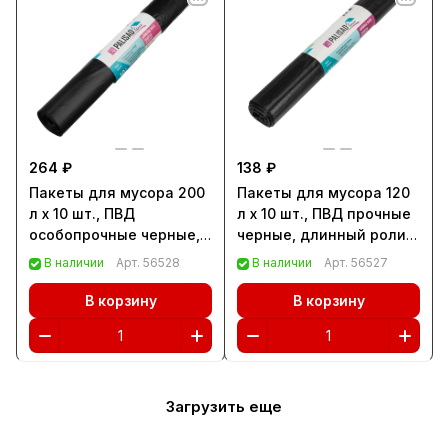
264 ₽
138 ₽
Пакеты для мусора 200
Пакеты для мусора 120
л x 10 шт., ПВД
л x 10 шт., ПВД прочные
особопрочные черные,
черные, длинный ролик,
длинный ролик, Home
Home Palisad (927265)
В наличии
Арт.
56528
В наличии
Арт.
56527
Palisad (927295)
В корзину
В корзину
Загрузить еще