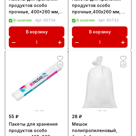
продуктов особо
продуктов особо
прочные, 400x260 мм,
прочные,400x260 мм, 35
35 шт, цвет голубой лед,
шт, цвет молочная
В наличии
Арт.
60734
В наличии
Арт.
60733
Home Palisad (95006)
клюква, Home Palisad
(95005)
В корзину
В корзину
55 ₽
28 ₽
Пакеты для хранения
Мешок
продуктов особо
полипропиленовый,