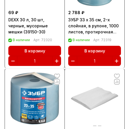
69 ₽
2 788 ₽
DEXX 30 л, 30 шт,
ЗУБР 33 х 35 см, 2-х
черные, мусорные
слойная, в рулоне, 1000
мешки (39150-30)
листов, протирочная
бумага, Профессионал
В наличии
Арт.
72320
В наличии
Арт.
72319
(12820-33)
В корзину
В корзину