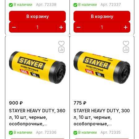
протирочная бумага,
особопрочные,
В наличии
Арт.
72338
В наличии
Арт.
72337
Профессионал (12822-
строительные
20)
мусорные мешки,
В корзину
В корзину
Профессионал (39159-
240)
900 ₽
775 ₽
STAYER HEAVY DUTY, 360
STAYER HEAVY DUTY, 300
л, 10 шт, черные,
л, 10 шт, черные,
особопрочные,
особопрочные,
строительные
строительные
В наличии
Арт.
72336
В наличии
Арт.
72335
мусорные мешки
мусорные мешки