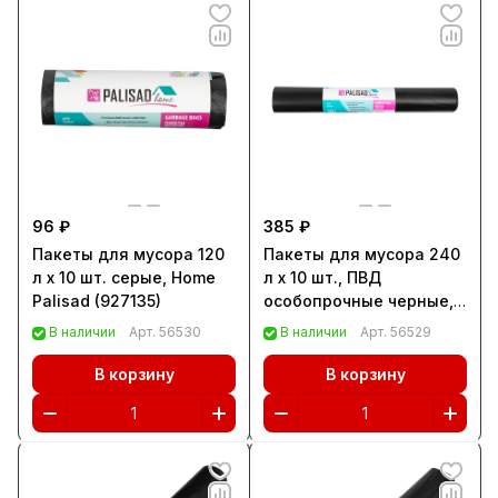
96 ₽
385 ₽
Пакеты для мусора 120
Пакеты для мусора 240
л x 10 шт. серые, Home
л x 10 шт., ПВД
Palisad (927135)
особопрочные черные,
длинный ролик, Home
В наличии
Арт.
56530
В наличии
Арт.
56529
Palisad (927305)
В корзину
В корзину