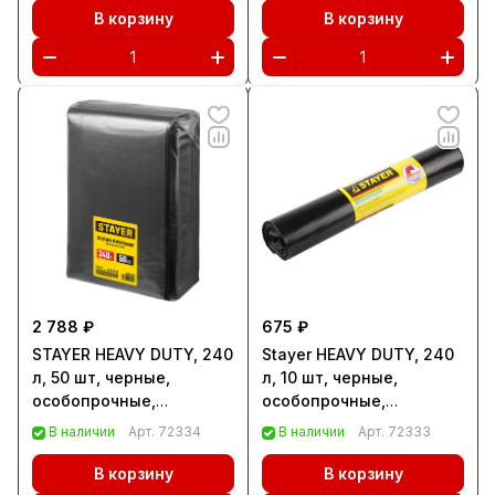
(39157-360)
(39157-300)
В корзину
В корзину
2 788 ₽
675 ₽
STAYER HEAVY DUTY, 240
Stayer HEAVY DUTY, 240
л, 50 шт, черные,
л, 10 шт, черные,
особопрочные,
особопрочные,
строительные
строительные
В наличии
Арт.
72334
В наличии
Арт.
72333
мусорные мешки
мусорные мешки
(39154-240)
(39157-240)
В корзину
В корзину