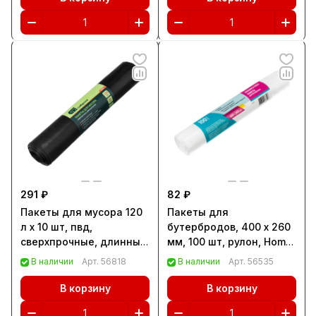
291 ₽
82 ₽
Пакеты для мусора 120
Пакеты для
л x 10 шт, пвд,
бутербродов, 400 x 260
сверхпрочные, длинный
мм, 100 шт, рулон, Home
ролик, Сибртех (92749)
Palisad (950075)
В наличии
Арт.
56818
В наличии
Арт.
56535
В корзину
В корзину