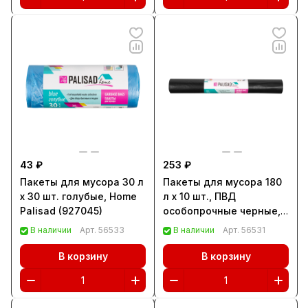
43 ₽
253 ₽
Пакеты для мусора 30 л
Пакеты для мусора 180
x 30 шт. голубые, Home
л x 10 шт., ПВД
Palisad (927045)
особопрочные черные,
длинный ролик, Home
В наличии
Арт.
56533
В наличии
Арт.
56531
Palisad (927285)
В корзину
В корзину