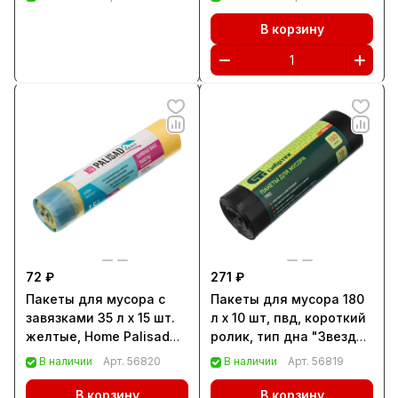
В корзину
72 ₽
271 ₽
Пакеты для мусора с
Пакеты для мусора 180
завязками 35 л x 15 шт.
л x 10 шт, пвд, короткий
желтые, Home Palisad
ролик, тип дна "Звезда"
(927165)
Сибртех (92746)
В наличии
Арт.
56820
В наличии
Арт.
56819
В корзину
В корзину