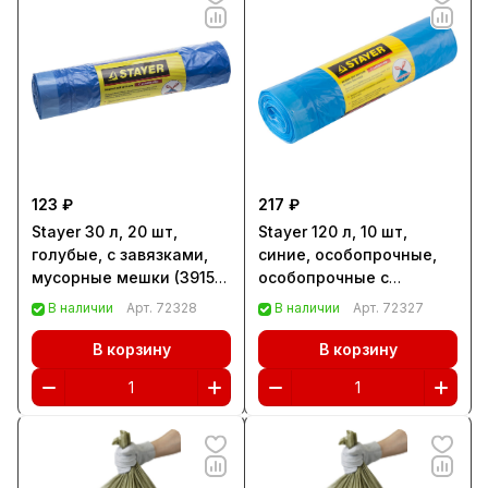
123 ₽
217 ₽
Stayer 30 л, 20 шт,
Stayer 120 л, 10 шт,
голубые, с завязками,
синие, особопрочные,
мусорные мешки (39155-
особопрочные с
30)
завязками, мусорные
В наличии
Арт.
72328
В наличии
Арт.
72327
мешки (39155-120)
В корзину
В корзину