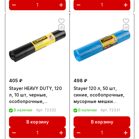
405 ₽
498 ₽
Stayer HEAVY DUTY, 120
Stayer 120 л, 50 шт,
л, 10 шт, черные,
синие, особопрочные,
особопрочные,
мусорные мешки
строительные
(39156-120)
В наличии
Арт.
72332
В наличии
Арт.
72331
мусорные мешки
(39157-120)
В корзину
В корзину