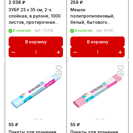
2 038 ₽
259 ₽
ЗУБР 23 х 35 см, 2-х
Мешок
слойная, в рулоне, 1000
полипропиленовый,
листов, протирочная
белый, бытового
бумага, Профессионал
назначения, 95х55 см, 10
В наличии
Арт.
72318
В наличии
Арт.
61161
(12820-23)
шт Сибртех (94110)
В корзину
В корзину
55 ₽
55 ₽
Пакеты для хранения
Пакеты для хранения