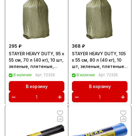
295 ₽
368 ₽
STAYER HEAVY DUTY, 95 х
STAYER HEAVY DUTY, 105
55 см, 70 л (40 кг), 10 шт,
х 55 см, 80 л (40 кг), 10
зеленые, плетеные,
шт, зеленые, плетеные,
хозяйственные,
хозяйственные,
В наличии
Арт.
72326
В наличии
Арт.
72325
строительные
строительные
мусорные мешки
мусорные мешки
В корзину
В корзину
(39158-95)
(39158-105)