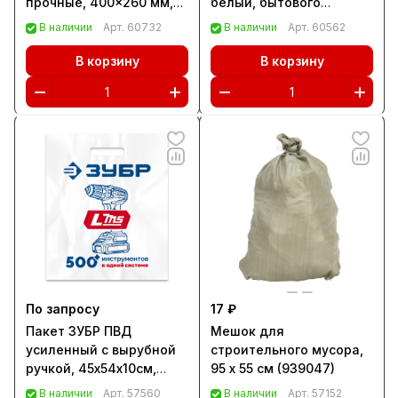
прочные, 400x260 мм,
белый, бытового
35 шт, цвет кристалл,
назначения, 95х55 см
В наличии
Арт.
60732
В наличии
Арт.
60562
Home Palisad (95004)
Сибртех (93934)
В корзину
В корзину
По запросу
17 ₽
Пакет ЗУБР ПВД
Мешок для
усиленный с вырубной
строительного мусора,
ручкой, 45х54х10см,
95 x 55 см (939047)
90мкм
В наличии
Арт.
57560
В наличии
Арт.
57152