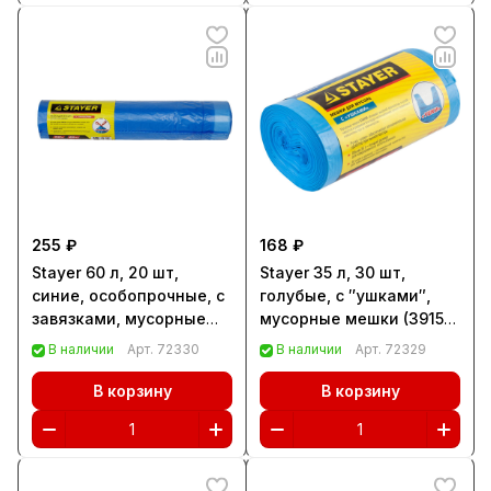
255 ₽
168 ₽
Stayer 60 л, 20 шт,
Stayer 35 л, 30 шт,
синие, особопрочные, с
голубые, с ″ушками″,
завязками, мусорные
мусорные мешки (39155-
мешки (39155-60)
35)
В наличии
Арт.
72330
В наличии
Арт.
72329
В корзину
В корзину