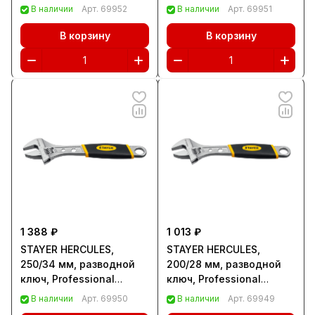
(27262-30)
В наличии
Арт.
69952
В наличии
Арт.
69951
В корзину
В корзину
1 388 ₽
1 013 ₽
STAYER HERCULES,
STAYER HERCULES,
250/34 мм, разводной
200/28 мм, разводной
ключ, Professional
ключ, Professional
(27262-25)
(27262-20)
В наличии
Арт.
69950
В наличии
Арт.
69949