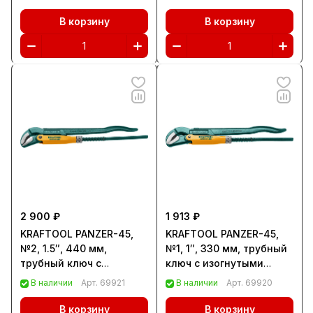
В корзину
В корзину
2 900 ₽
1 913 ₽
KRAFTOOL PANZER-45,
KRAFTOOL PANZER-45,
№2, 1.5″, 440 мм,
№1, 1″, 330 мм, трубный
трубный ключ с
ключ с изогнутыми
изогнутыми губками
губками (2735-10)
В наличии
Арт.
69921
В наличии
Арт.
69920
(2735-15)
В корзину
В корзину