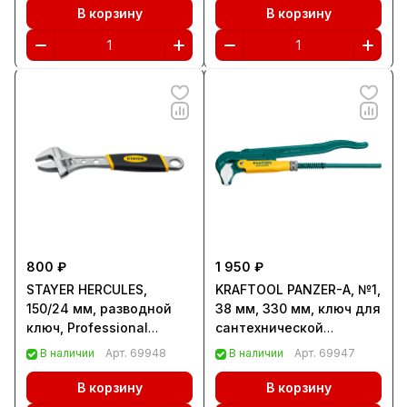
В корзину
В корзину
800 ₽
1 950 ₽
STAYER HERCULES,
KRAFTOOL PANZER-A, №1,
150/24 мм, разводной
38 мм, 330 мм, ключ для
ключ, Professional
сантехнической
(27262-15)
арматуры с прямыми
В наличии
Арт.
69948
В наличии
Арт.
69947
губками (27361-10)
В корзину
В корзину