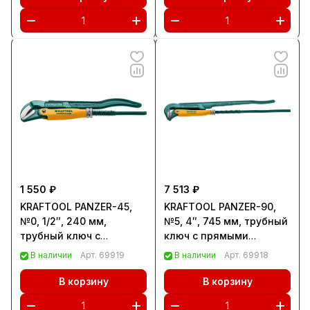
1 550 ₽
7 513 ₽
KRAFTOOL PANZER-45,
KRAFTOOL PANZER-90,
№0, 1/2″, 240 мм,
№5, 4″, 745 мм, трубный
трубный ключ с
ключ с прямыми
изогнутыми губками
губками (2734-40)
В наличии
Арт.
69919
В наличии
Арт.
69918
(2735-05)
В корзину
В корзину