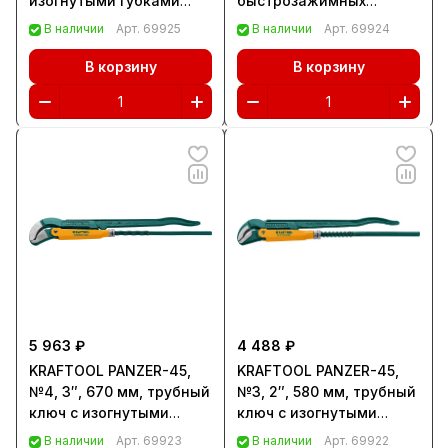
изогнутыми губками
быстрозажимных
(2730-0)
ключей (2756-H2)
В наличии
Арт.
69925
В наличии
Арт.
69924
В корзину
В корзину
5 963 ₽
4 488 ₽
KRAFTOOL PANZER-45,
KRAFTOOL PANZER-45,
№4, 3″, 670 мм, трубный
№3, 2″, 580 мм, трубный
ключ с изогнутыми
ключ с изогнутыми
губками (2735-30)
губками (2735-20)
В наличии
Арт.
69923
В наличии
Арт.
69922