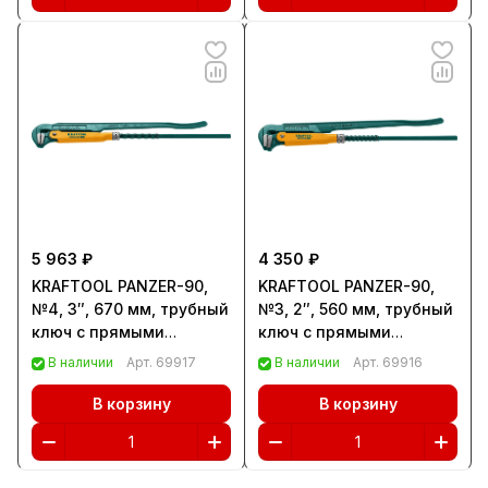
5 963 ₽
4 350 ₽
KRAFTOOL PANZER-90,
KRAFTOOL PANZER-90,
№4, 3″, 670 мм, трубный
№3, 2″, 560 мм, трубный
ключ с прямыми
ключ с прямыми
губками (2734-30)
губками (2734-20)
В наличии
Арт.
69917
В наличии
Арт.
69916
В корзину
В корзину