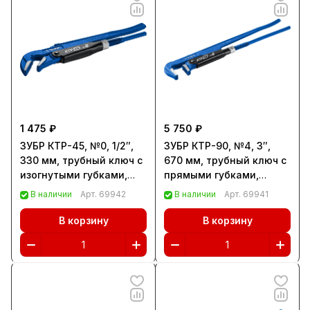
1 475 ₽
5 750 ₽
ЗУБР КТР-45, №0, 1/2″,
ЗУБР КТР-90, №4, 3″,
330 мм, трубный ключ с
670 мм, трубный ключ с
изогнутыми губками,
прямыми губками,
Профессионал (27337-0)
Профессионал (27335-4)
В наличии
Арт.
69942
В наличии
Арт.
69941
В корзину
В корзину