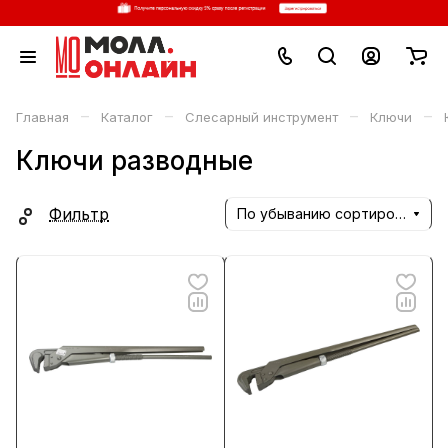
–
–
–
–
Главная
Каталог
Слесарный инструмент
Ключи
Ключи разводные
Фильтр
По убыванию сортировки