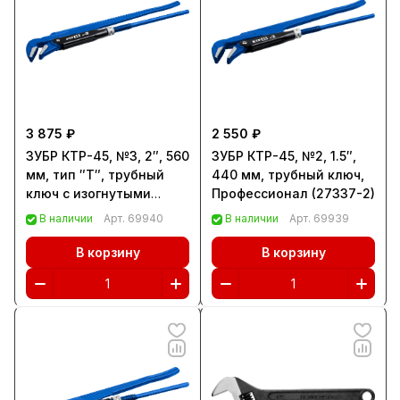
3 875 ₽
2 550 ₽
ЗУБР КТР-45, №3, 2″, 560
ЗУБР КТР-45, №2, 1.5″,
мм, тип ″Т″, трубный
440 мм, трубный ключ,
ключ с изогнутыми
Профессионал (27337-2)
губками, Профессионал
В наличии
Арт.
69940
В наличии
Арт.
69939
(27337-3)
В корзину
В корзину