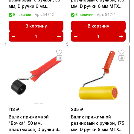
мм, D ручки 6 мм
мм, D ручки 6 мм MTX
Сибртех (81032)
(81015)
В наличии
Арт.
54742
В наличии
Арт.
54741
В корзину
В корзину
113 ₽
235 ₽
Валик прижимной
Валик прижимной
"Бочка", 50 мм,
резиновый с ручкой, 175
пластмасса, D ручки 6
мм, D ручки 8 мм MTX