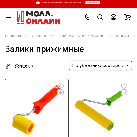
–
–
–
–
Главная
Каталог
Отделочный инструмент
Валики
Валики прижимные
Фильтр
По убыванию сортировки