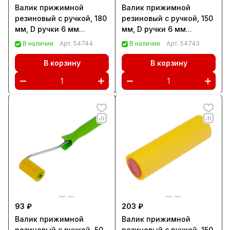
Валик прижимной
Валик прижимной
резиновый с ручкой, 180
резиновый с ручкой, 150
мм, D ручки 6 мм
мм, D ручки 6 мм
Сибртех (81034)
Сибртех (81033)
В наличии
Арт.
54744
В наличии
Арт.
54743
В корзину
В корзину
93 ₽
203 ₽
Валик прижимной
Валик прижимной
резиновый с ручкой, 50
резиновый с ручкой, 150