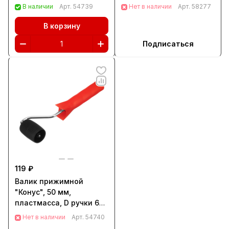
мм MTX (80636)
(81030)
В наличии
Арт.
54739
Нет в наличии
Арт.
58277
В корзину
Подписаться
119 ₽
Валик прижимной
"Конус", 50 мм,
пластмасса, D ручки 6
мм MTX (80637)
Нет в наличии
Арт.
54740