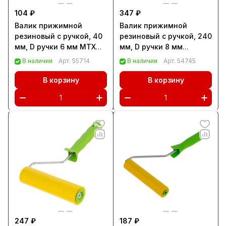
104 ₽
347 ₽
Валик прижимной
Валик прижимной
резиновый с ручкой, 40
резиновый с ручкой, 240
мм, D ручки 6 мм MTX
мм, D ручки 8 мм
(81005)
Сибртех (81035)
В наличии
Арт.
55714
В наличии
Арт.
54745
В корзину
В корзину
247 ₽
187 ₽