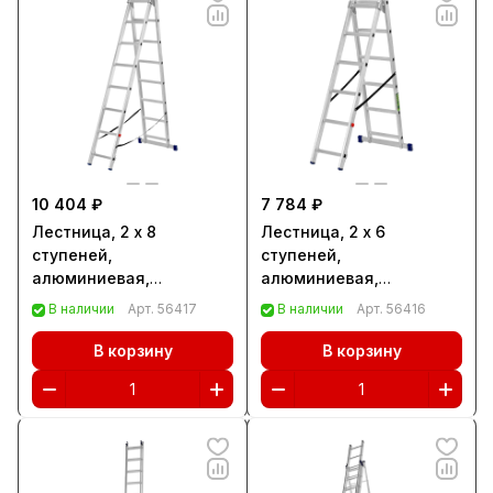
10 404 ₽
7 784 ₽
Лестница, 2 х 8
Лестница, 2 х 6
ступеней,
ступеней,
алюминиевая,
алюминиевая,
двухсекционная,
двухсекционная,
В наличии
Арт.
56417
В наличии
Арт.
56416
Сибртех (97908)
Сибртех (97906)
В корзину
В корзину