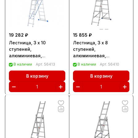
19 282 ₽
15 855 ₽
Лестница, 3 х 10
Лестница, 3 х 8
ступеней,
ступеней,
алюминиевая,
алюминиевая,
трехсекционная,
трехсекционная,
В наличии
Арт.
56413
В наличии
Арт.
56410
Сибртех (97820)
Сибртех (97818)
В корзину
В корзину