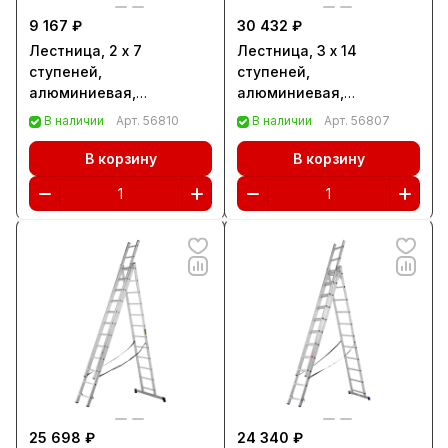
9 167 ₽
30 432 ₽
Лестница, 2 х 7
Лестница, 3 х 14
ступеней,
ступеней,
алюминиевая,
алюминиевая,
двухсекционная,
трехсекционная,
В наличии
Арт.
56810
В наличии
Арт.
56807
Сибртех (97907)
Сибртех (97824)
В корзину
В корзину
25 698 ₽
24 340 ₽