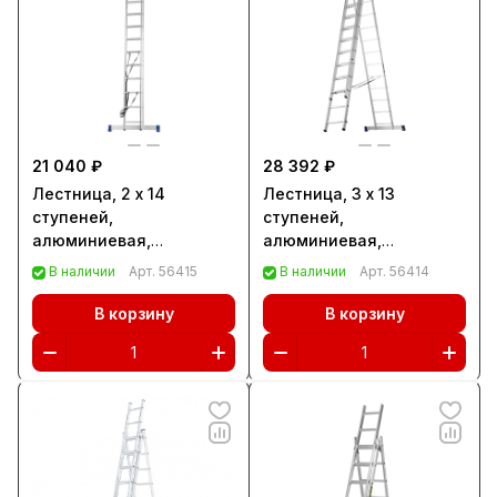
21 040 ₽
28 392 ₽
Лестница, 2 х 14
Лестница, 3 х 13
ступеней,
ступеней,
алюминиевая,
алюминиевая,
двухсекционная,
трехсекционная,
В наличии
Арт.
56415
В наличии
Арт.
56414
Сибртех (97914)
Сибртех (97823)
В корзину
В корзину