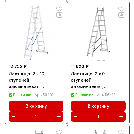
12 752 ₽
11 620 ₽
Лестница, 2 х 10
Лестница, 2 х 9
ступеней,
ступеней,
алюминиевая,
алюминиевая,
двухсекционная,
двухсекционная,
В наличии
Арт.
56419
В наличии
Арт.
56418
Сибртех (97910)
Сибртех (97909)
В корзину
В корзину