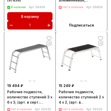
(97834)
алюминиевая,
двухсекционная,
В наличии
Арт.
56406
Нет в наличии
Арт.
56809
Сибртех (97912)
В корзину
Подписаться
19 494 ₽
15 249 ₽
Рабочие подмости,
Рабочие подмости,
количество ступеней 3 х
количество ступеней 2 х
6 х 3, (арт. в серт.:
4 х 2, (арт. в
2340363) (97962)
серт.:2340242) (97961)
Нет в наличии
Арт.
56430
Нет в наличии
Арт.
56429