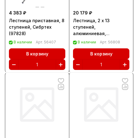
4 383 ₽
20 179 ₽
Лестница приставная, 8
Лестница, 2 х 13
ступеней, Сибртех
ступеней,
(97828)
алюминиевая,
двухсекционная,
В наличии
Арт.
56407
В наличии
Арт.
56808
Сибртех (97913)
В корзину
В корзину