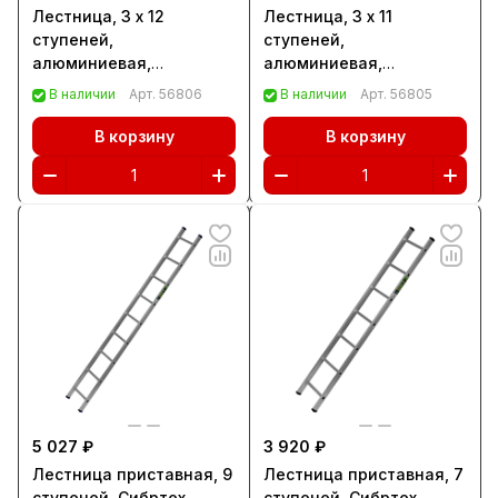
Лестница, 3 х 12
Лестница, 3 х 11
ступеней,
ступеней,
алюминиевая,
алюминиевая,
трехсекционная,
трехсекционная,
В наличии
Арт.
56806
В наличии
Арт.
56805
Сибртех (97822)
Сибртех (97821)
В корзину
В корзину
5 027 ₽
3 920 ₽
Лестница приставная, 9
Лестница приставная, 7
ступеней, Сибртех
ступеней, Сибртех