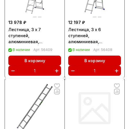
13 978 ₽
12 197 ₽
Лестница, 3 х 7
Лестница, 3 х 6
ступеней,
ступеней,
алюминиевая,
алюминиевая,
трехсекционная,
трехсекционная,
В наличии
Арт.
56409
В наличии
Арт.
56408
Сибртех (97817)
Сибртех (97816)
В корзину
В корзину