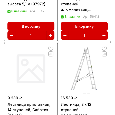
высота 5,1 м (97972)
ступеней,
алюминиевая,
В наличии
Арт.
56428
трехсекционная,
В наличии
Арт.
56412
Сибртех (97819)
В корзину
В корзину
9 239 ₽
16 539 ₽
Лестница приставная,
Лестница, 2 х 12
14 ступеней, Сибртех
ступеней,