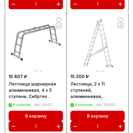
15 807 ₽
15 200 ₽
Лестница шарнирная
Лестница, 2 х 11
алюминиевая, 4 х 3
ступеней,
ступени, Сибртех
алюминиевая,
(97881)
двухсекционная,
В наличии
Арт.
56421
В наличии
Арт.
56420
Сибртех (97911)
В корзину
В корзину