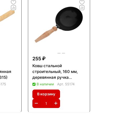
255 ₽
Ковш стальной
янная
строительный, 160 мм,
315)
деревянная ручка
Сибртех (86225)
5175
В наличии
Арт.
55174
В корзину