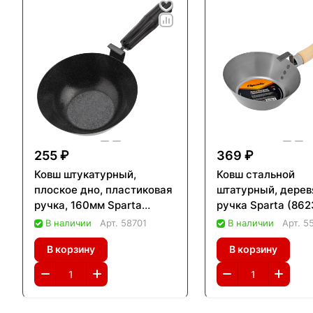
255 ₽
369 ₽
Ковш штукатурный,
Ковш стальной
плоское дно, пластиковая
штатурный, дерев
ручка, 160мм Sparta
ручка Sparta (862
(86349)
В наличии
Арт.
58701
В наличии
Арт.
5
В корзину
В корзину