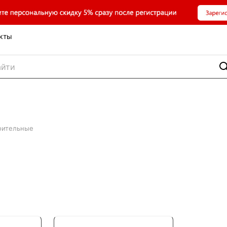
кты
оительные