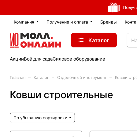
Компания
Получение и оплата
Бренды
Конта
Каталог
Акции
Всё для сада
Силовое оборудование
–
–
–
Главная
Каталог
Отделочный инструмент
Ковши стр
Ковши строительные
По убыванию сортировки