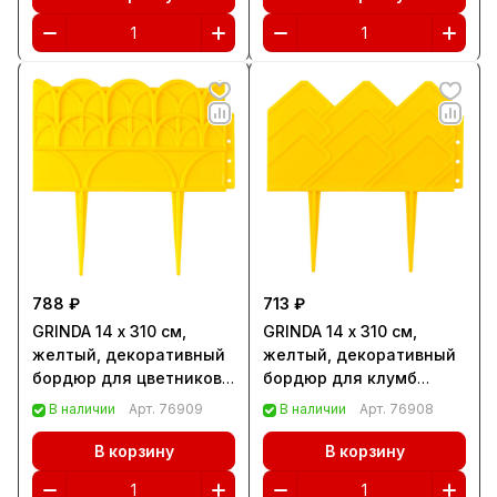
788 ₽
713 ₽
GRINDA 14 х 310 см,
GRINDA 14 х 310 см,
желтый, декоративный
желтый, декоративный
бордюр для цветников
бордюр для клумб
(422223-Y)
(422221-Y)
В наличии
Арт.
76909
В наличии
Арт.
76908
В корзину
В корзину