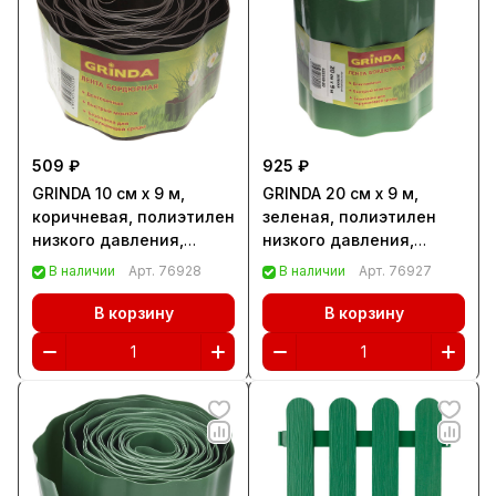
509 ₽
925 ₽
GRINDA 10 см х 9 м,
GRINDA 20 см х 9 м,
коричневая, полиэтилен
зеленая, полиэтилен
низкого давления,
низкого давления,
бордюрная лента
бордюрная лента
В наличии
Арт.
76928
В наличии
Арт.
76927
(422247-10)
(422245-20)
В корзину
В корзину