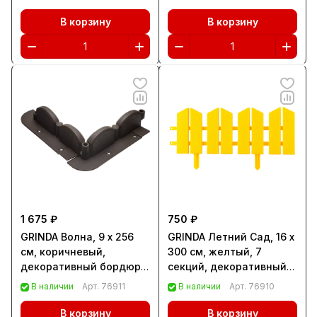
В корзину
В корзину
1 675 ₽
750 ₽
GRINDA Волна, 9 х 256
GRINDA Летний Сад, 16 x
см, коричневый,
300 см, желтый, 7
декоративный бордюр
секций, декоративный
(422229)
бордюр (422225-Y)
В наличии
Арт.
76911
В наличии
Арт.
76910
В корзину
В корзину