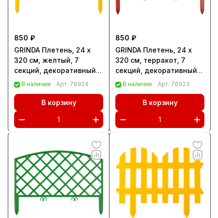
850 ₽
850 ₽
GRINDA Плетень, 24 х
GRINDA Плетень, 24 х
320 см, желтый, 7
320 см, терракот, 7
секций, декоративный
секций, декоративный
забор (422207-Y)
забор (422207-T)
В наличии
Арт.
76924
В наличии
Арт.
76923
В корзину
В корзину