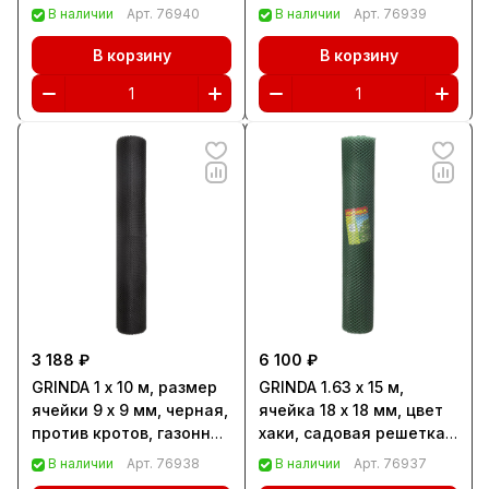
арка (422249)
(422281)
В наличии
Арт.
76940
В наличии
Арт.
76939
В корзину
В корзину
3 188 ₽
6 100 ₽
GRINDA 1 х 10 м, размер
GRINDA 1.63 x 15 м,
ячейки 9 х 9 мм, черная,
ячейка 18 х 18 мм, цвет
против кротов, газонная
хаки, садовая решетка
сетка (422285)
(422277)
В наличии
Арт.
76938
В наличии
Арт.
76937