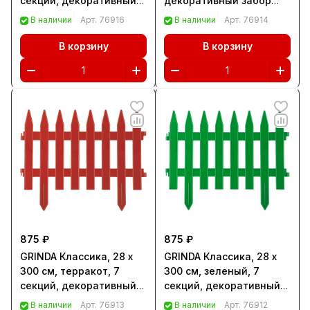
секций, декоративный
декоративный забор
забор (422203-G)
(422201-W)
В наличии
Арт.
76916
В наличии
Арт.
76914
В корзину
В корзину
875 ₽
875 ₽
GRINDA Классика, 28 х
GRINDA Классика, 28 х
300 см, терракот, 7
300 см, зеленый, 7
секций, декоративный
секций, декоративный
забор (422201-T)
забор (422201-G)
В наличии
Арт.
76913
В наличии
Арт.
76912