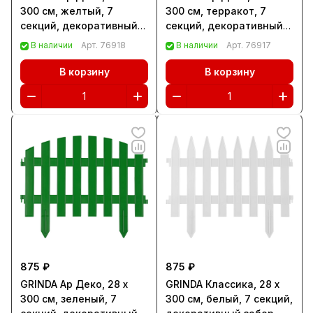
300 см, желтый, 7
300 см, терракот, 7
секций, декоративный
секций, декоративный
забор (422203-Y)
забор (422203-T)
В наличии
Арт.
76918
В наличии
Арт.
76917
В корзину
В корзину
875 ₽
875 ₽
GRINDA Ар Деко, 28 х
GRINDA Классика, 28 х
300 см, зеленый, 7
300 см, белый, 7 секций,