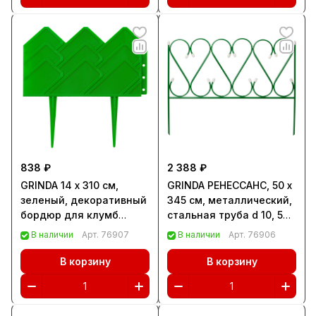
838 ₽
2 388 ₽
GRINDA 14 х 310 см,
GRINDA РЕНЕССАНС, 50 x
зеленый, декоративный
345 см, металлический,
бордюр для клумб
стальная труба d 10, 5
(422221-G)
секций, декоративный
В наличии
Арт.
76907
В наличии
Арт.
76906
забор (422263)
В корзину
В корзину