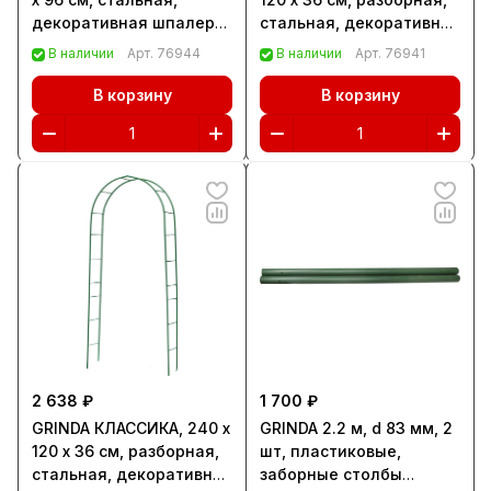
декоративная шпалера
стальная, декоративная
(422256)
арка (422251)
В наличии
Арт.
76944
В наличии
Арт.
76941
В корзину
В корзину
2 638 ₽
1 700 ₽
GRINDA КЛАССИКА, 240 х
GRINDA 2.2 м, d 83 мм, 2
120 х 36 см, разборная,
шт, пластиковые,
стальная, декоративная
заборные столбы