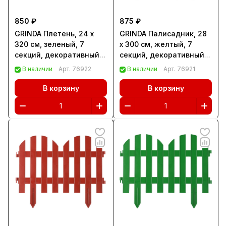
850 ₽
875 ₽
GRINDA Плетень, 24 х
GRINDA Палисадник, 28
320 см, зеленый, 7
х 300 см, желтый, 7
секций, декоративный
секций, декоративный
забор (422207-G)
забор (422205-Y)
В наличии
Арт.
76922
В наличии
Арт.
76921
В корзину
В корзину