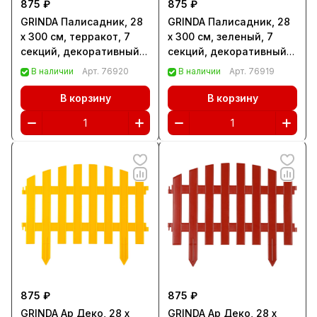
875 ₽
875 ₽
GRINDA Палисадник, 28
GRINDA Палисадник, 28
х 300 см, терракот, 7
х 300 см, зеленый, 7
секций, декоративный
секций, декоративный
забор (422205-T)
забор (422205-G)
В наличии
Арт.
76920
В наличии
Арт.
76919
В корзину
В корзину
875 ₽
875 ₽
GRINDA Ар Деко, 28 х
GRINDA Ар Деко, 28 х