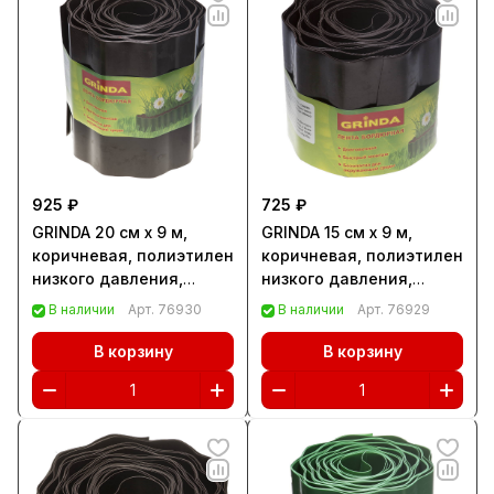
925 ₽
725 ₽
GRINDA 20 см х 9 м,
GRINDA 15 см х 9 м,
коричневая, полиэтилен
коричневая, полиэтилен
низкого давления,
низкого давления,
бордюрная лента
бордюрная лента
В наличии
Арт.
76930
В наличии
Арт.
76929
(422247-20)
(422247-15)
В корзину
В корзину