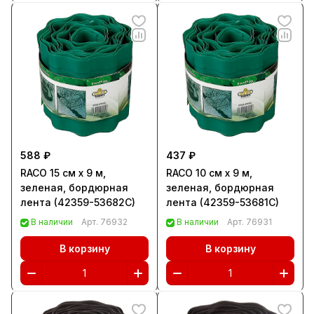
588 ₽
437 ₽
RACO 15 см х 9 м,
RACO 10 см х 9 м,
зеленая, бордюрная
зеленая, бордюрная
лента (42359-53682C)
лента (42359-53681C)
В наличии
Арт.
76932
В наличии
Арт.
76931
В корзину
В корзину