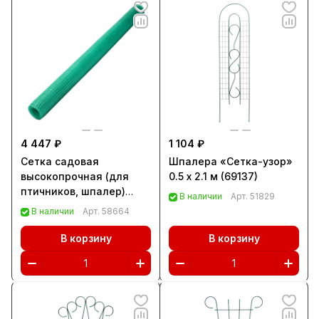
4 447 ₽
1 104 ₽
Сетка садовая
Шпалера «Сетка-узор»
высокопрочная (для
0.5 х 2.1 м (69137)
птичников, шпалер)
В наличии
Арт.
51829
2х20 м, ячейка 20х20 мм
В наличии
Арт.
58664
Palisad (64528)
В корзину
В корзину