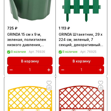
725 ₽
1 113 ₽
GRINDA 15 см х 9 м,
GRINDA Штакетник, 29 х
зеленая, полиэтилен
224 см, зеленый, 7
низкого давления,
секций, декоративный
бордюрная лента
забор (422209-G)
В наличии
Арт.
76926
В наличии
Арт.
76925
(422245-15)
В корзину
В корзину