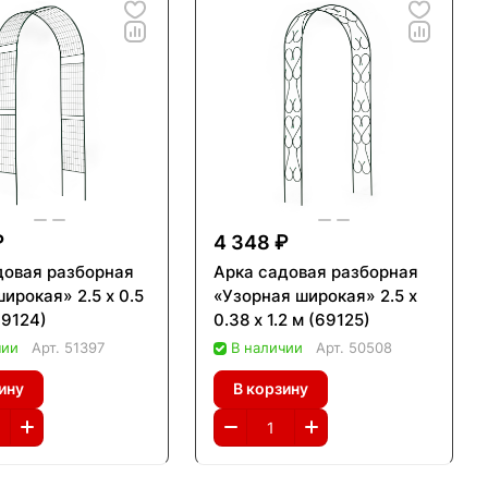
₽
4 348 ₽
довая разборная
Арка садовая разборная
ирокая» 2.5 х 0.5
«Узорная широкая» 2.5 х
(69124)
0.38 х 1.2 м (69125)
чии
Арт.
51397
В наличии
Арт.
50508
ину
В корзину