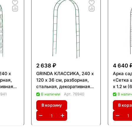
2 638 ₽
4 640 
240 х
GRINDA КЛАССИКА, 240 х
Арка са
орная,
120 х 36 см, разборная,
«Сетка ш
тивная
стальная, декоративная
х 1.2 м 
арка (422249)
6941
В наличии
Арт.
76940
В нали
В корзину
В корз