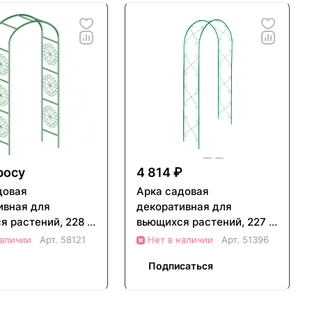
росу
4 814 ₽
довая
Арка садовая
ивная для
декоративная для
я растений, 228 х
вьющихся растений, 227 х
lisad (69121)
128 см Palisad (69123)
наличии
Арт.
58121
Нет в наличии
Арт.
51396
Подписаться