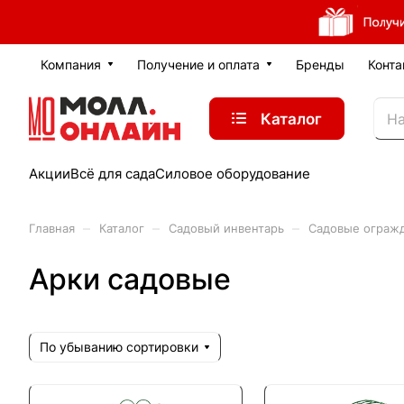
Компания
Получение и оплата
Бренды
Конта
Каталог
Акции
Всё для сада
Силовое оборудование
–
–
–
Главная
Каталог
Садовый инвентарь
Садовые ограж
Арки садовые
По убыванию сортировки