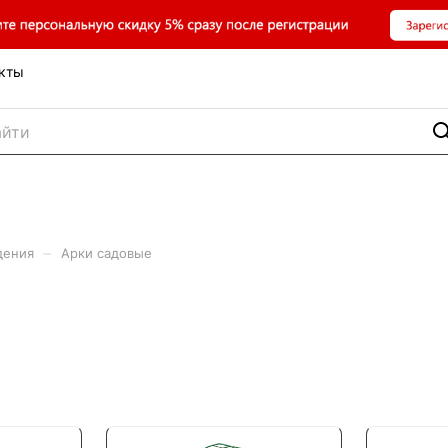
кты
–
дения
Арки садовые