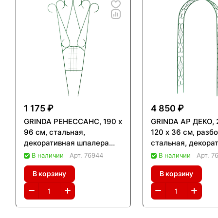
1 175 ₽
4 850 ₽
GRINDA РЕНЕССАНС, 190 х
GRINDA АР ДЕКО, 
96 см, стальная,
120 х 36 см, разб
декоративная шпалера
стальная, декора
(422256)
арка (422251)
В наличии
Арт.
76944
В наличии
Арт.
7
В корзину
В корзину