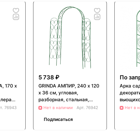
5 738 ₽
По зап
, 170 х
GRINDA АМПИР, 240 х 120
Арка са
х 36 см, угловая,
декорат
алера
разборная, стальная,
вьющихс
декоративная арка
130см Pa
т.
76943
Нет в наличии
Арт.
76942
Нет в 
(422253)
Подписаться