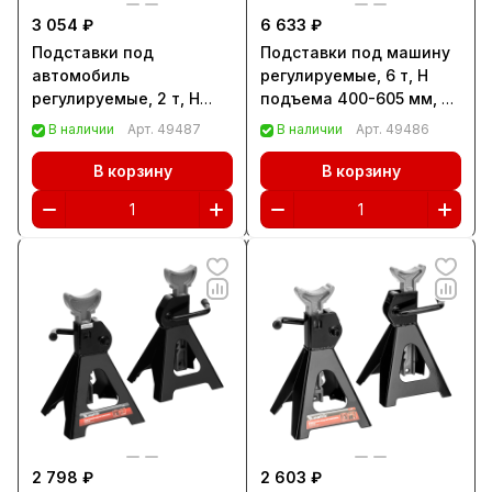
3 054 ₽
6 633 ₽
Подставки под
Подставки под машину
автомобиль
регулируемые, 6 т, H
регулируемые, 2 т, H
подъема 400-605 мм, 2
подъема 280-420 мм, 2
шт Matrix (51630)
В наличии
Арт.
49487
В наличии
Арт.
49486
шт, Stels (51621)
В корзину
В корзину
2 798 ₽
2 603 ₽