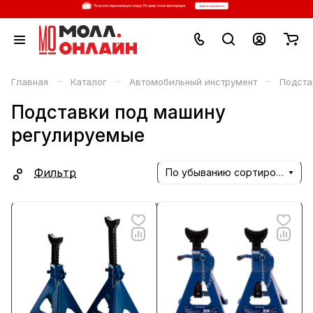
–
–
–
Главная
Каталог
Автомобильный инструмент
Подста
Подставки под машину
регулируемые
Фильтр
По убыванию сортировки