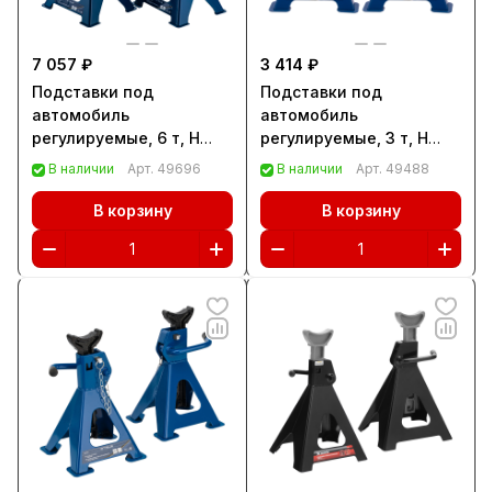
7 057 ₽
3 414 ₽
Подставки под
Подставки под
автомобиль
автомобиль
регулируемые, 6 т, H
регулируемые, 3 т, H
подъема 415-605 мм, 2
подъема 280-430 мм, 2
В наличии
Арт.
49696
В наличии
Арт.
49488
шт, Stels (51633)
шт, Stels (51627)
В корзину
В корзину