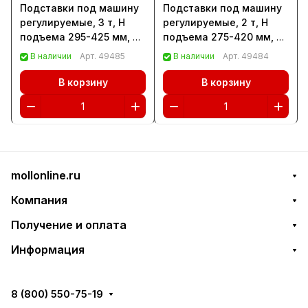
Подставки под машину
Подставки под машину
регулируемые, 3 т, H
регулируемые, 2 т, H
подъема 295-425 мм, 2
подъема 275-420 мм, 2
шт Matrix (51623)
шт Matrix (51620)
В наличии
Арт.
49485
В наличии
Арт.
49484
В корзину
В корзину
mollonline.ru
Компания
Получение и оплата
Информация
8 (800) 550-75-19