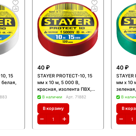
40 ₽
40 ₽
0, 15
STAYER PROTECT-10, 15
STAYER 
, белая,
мм х 10 м, 5 000 В,
мм х 10 
красная, изолента ПВХ,
зеленая
92-W)
Professional (12292-R)
Professi
1883
В наличии
Арт.
71882
В нали
В корзину
В корз