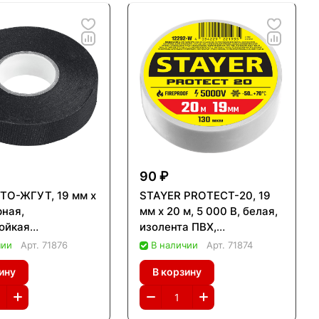
90 ₽
ТО-ЖГУТ, 19 мм х
STAYER PROTECT-20, 19
рная,
мм х 20 м, 5 000 В, белая,
ойкая
изолента ПВХ,
ьная изолента,
Professional (12292-W)
чии
Арт.
71876
В наличии
Арт.
71874
ионал (1236-2)
ину
В корзину