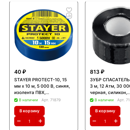
40 ₽
813 ₽
STAYER PROTECT-10, 15
ЗУБР СПАСАТЕЛЬ 
мм х 10 м, 5 000 В, синяя,
3 м, 12 Атм, 30 00
изолента ПВХ,
черная, силикон,
Professional (12292-B)
самослипающаяс
В наличии
Арт.
71879
В наличии
Арт.
7
аварийно-ремонт
В корзину
В корзину
изолента, Профес
(12381-2)