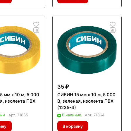
35 ₽
 мм х 10 м, 5 000
СИБИН 15 мм х 10 м, 5 000
ая, изолента ПВХ
В, зеленая, изолента ПВХ
(1235-4)
чии
Арт.
71865
В наличии
Арт.
71864
ину
В корзину