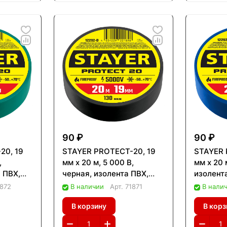
90 ₽
90 ₽
20, 19
STAYER PROTECT-20, 19
STAYER 
,
мм х 20 м, 5 000 В,
мм х 20 
 ПВХ,
черная, изолента ПВХ,
изолент
92-G)
Professional (12292-D)
Professi
1872
В наличии
Арт.
71871
В нали
В корзину
В корз