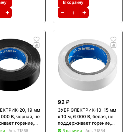
ину
В корзину
Профессионал (1234-6)
92 ₽
ЕКТРИК-20, 19 мм
ЗУБР ЭЛЕКТРИК-10, 15 мм
6 000 В, черная, не
х 10 м, 6 000 В, белая, не
ивает горение,
поддерживает горение,
а ПВХ,
изолента ПВХ,
чии
Арт.
71855
В наличии
Арт.
71854