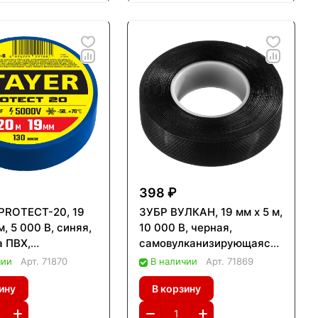
398 ₽
PROTECT-20, 19
ЗУБР ВУЛКАН, 19 мм х 5 м,
м, 5 000 В, синяя,
10 000 В, черная,
а ПВХ,
самовулканизирующаяся
onal (12292-B)
изолента, Профессионал
чии
Арт.
71870
В наличии
Арт.
71869
(1238-2)
ину
В корзину