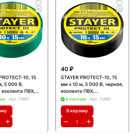
40 ₽
PROTECT-10, 15
STAYER PROTECT-10, 15
м, 5 000 В,
мм х 10 м, 5 000 В, черная,
, изолента ПВХ,
изолента ПВХ,
onal (12292-G)
Professional (12292-D)
чии
Арт.
71881
В наличии
Арт.
71880
ину
В корзину