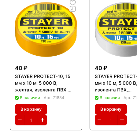
40 ₽
40 ₽
STAYER PROTECT-10, 15
STAYER PROTECT-1
мм х 10 м, 5 000 В,
мм х 10 м, 5 000 В
желтая, изолента ПВХ,
изолента ПВХ,
Professional (12292-Y)
Professional (122
В наличии
Арт.
71884
В наличии
Арт.
7
В корзину
В корзину