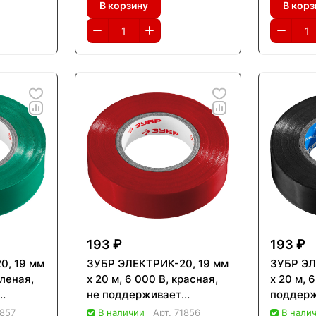
В корзину
В корз
193 ₽
193 ₽
0, 19 мм
ЗУБР ЭЛЕКТРИК-20, 19 мм
ЗУБР ЭЛ
еленая,
х 20 м, 6 000 В, красная,
х 20 м, 
не поддерживает
поддерж
 ПВХ,
горение, изолента ПВХ,
изолент
1857
В наличии
Арт.
71856
В нали