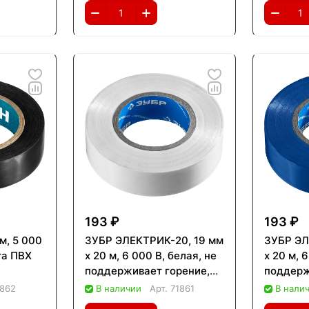
193 ₽
193 ₽
м, 5 000
ЗУБР ЭЛЕКТРИК-20, 19 мм
ЗУБР ЭЛ
та ПВХ
х 20 м, 6 000 В, белая, не
х 20 м, 
поддерживает горение,
поддерж
изолента ПВХ,
изолент
1862
В наличии
Арт.
71861
В нали
Профессионал (1234-8)
Професс