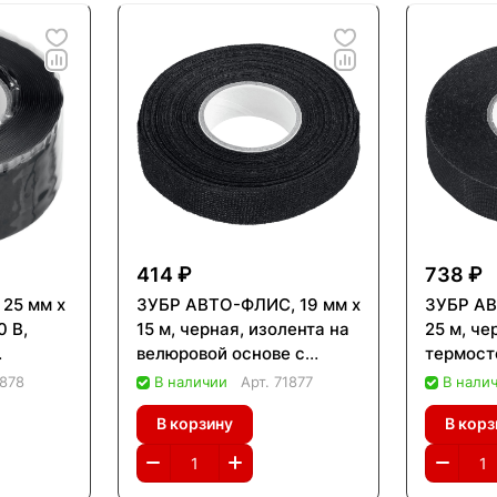
414 ₽
738 ₽
25 мм х
ЗУБР АВТО-ФЛИС, 19 мм х
ЗУБР АВ
0 В,
15 м, черная, изолента на
25 м, че
велюровой основе с
термост
я
ворсом, Профессионал
текстил
1878
В наличии
Арт.
71877
В нали
ная
(1239-2)
Професс
В корзину
В корз
сионал