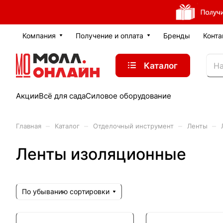
Компания
Получение и оплата
Бренды
Конта
Каталог
Акции
Всё для сада
Силовое оборудование
–
–
–
–
Главная
Каталог
Отделочный инструмент
Ленты
Ленты изоляционные
По убыванию сортировки