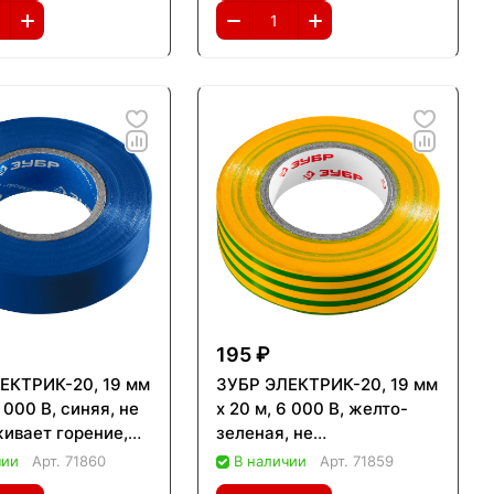
195 ₽
ЕКТРИК-20, 19 мм
ЗУБР ЭЛЕКТРИК-20, 19 мм
6 000 В, синяя, не
х 20 м, 6 000 В, желто-
ивает горение,
зеленая, не
а ПВХ,
поддерживает горение,
чии
Арт.
71860
В наличии
Арт.
71859
ионал (1234-7)
изолента ПВХ,