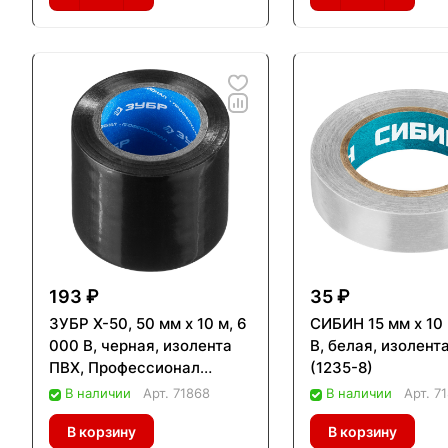
193 ₽
35 ₽
ЗУБР Х-50, 50 мм х 10 м, 6
СИБИН 15 мм х 10 
000 В, черная, изолента
В, белая, изолент
ПВХ, Профессионал
(1235-8)
(1237-2)
В наличии
Арт.
71868
В наличии
Арт.
7
В корзину
В корзину