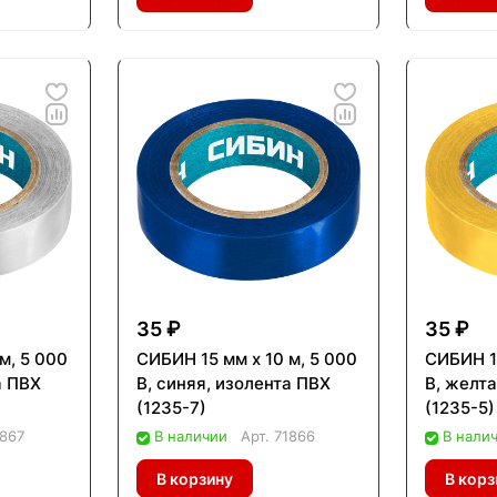
35 ₽
35 ₽
м, 5 000
СИБИН 15 мм х 10 м, 5 000
СИБИН 15
а ПВХ
В, синяя, изолента ПВХ
В, желт
(1235-7)
(1235-5)
1867
В наличии
Арт.
71866
В нали
В корзину
В корз