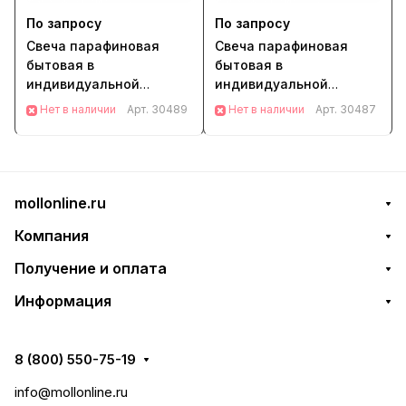
По запросу
По запросу
Свеча парафиновая
Свеча парафиновая
бытовая в
бытовая в
индивидуальной
индивидуальной
упаковке 160 мм, 40 гр,
упаковке 185 мм, 50 гр,
Нет в наличии
Арт.
30489
Нет в наличии
Арт.
30487
время горения 6-7 ч
время горения 7-8 ч
(92190)
(92191)
mollonline.ru
Компания
Получение и оплата
Информация
8 (800) 550-75-19
info@mollonline.ru