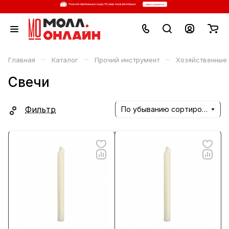
–
–
–
Главная
Каталог
Прочий инструмент
Хозяйственные
Свечи
Фильтр
По убыванию сортировки